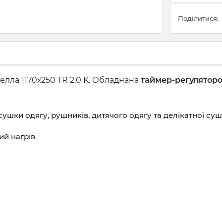
Поділитися:
лла 1170х250 TR 2.0 K. Обладнана
таймер-регуляторо
шки одягу, рушників, дитячого одягу та делікатної су
ий нагрів