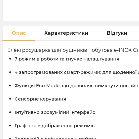
Опис
Характеристики
Відгуки
Електросушарка для рушників побутова e-INOX Сте
7 режимів роботи та гнучке налаштування
4 запрограмованих смарт-режими: для щоденної су
Функція Eco Mode, що дозволяє вимкнути постійн
Сенсорне керування
Інтуїтивно зрозумілий інтерфейс
Графічне відображення режимів
Зворотній відлік залишку роботи