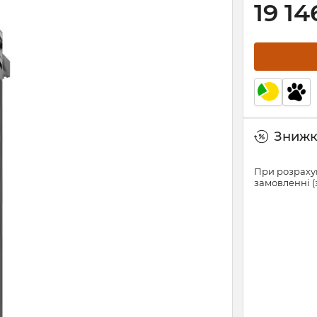
19 14
Знижки
При розрахун
замовленні (