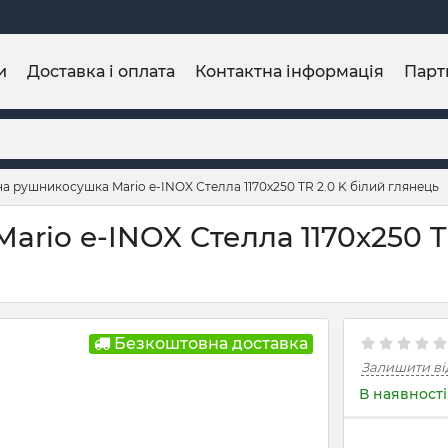
и
Доставка і оплата
Контактна інформація
Парт
а рушникосушка Mario e-INOX Стелла 1170х250 TR 2.0 K білий глянець
rio e-INOX Стелла 1170х250 TR
Безкоштовна доставка
Залишити ві
В наявності