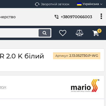
Зворотній зв'язок
Українська
нерство
+380970066003
0
 2.0 K білий
2.13.052730.P-WG
Артикул:
дгук