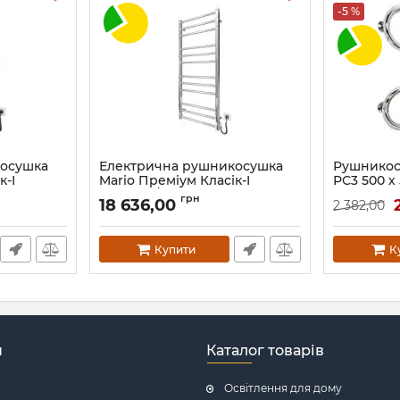
-5 %
косушка
Електрична рушникосушка
Рушникос
к-I
Mario Преміум Класік-I
РС3 500 х
ото сатин
1100х500/80 TR К
Артикул:
732
грн
18 636,00
2 382,00
Артикул:
2.2.1610.03.P
Купити
К
н
Каталог товарів
Освітлення для дому