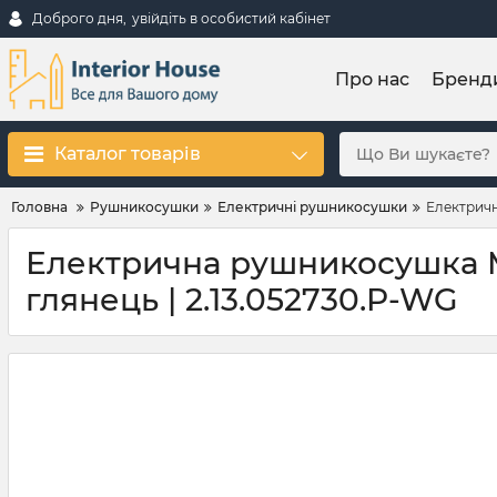
Доброго дня,
увійдіть в особистий кабінет
Про нас
Бренд
Каталог товарів
Головна
Рушникосушки
Електричні рушникосушки
Електричн
Електрична рушникосушка Ma
глянець | 2.13.052730.P-WG