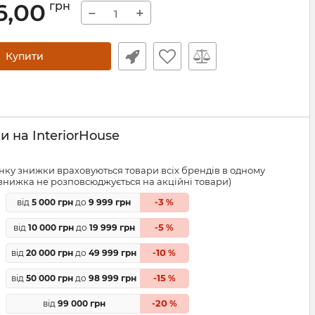
6,00
грн
−
+
Купити
 на InteriorHouse
ку знижки враховуються товари всіх брендів в одному
знижка не розповсюджується на акційні товари)
3
від
5 000 грн
до
9 999 грн
-
%
5
від
10 000 грн
до
19 999 грн
-
%
10
від
20 000 грн
до
49 999 грн
-
%
15
від
50 000 грн
до
98 999 грн
-
%
20
від
99 000 грн
-
%