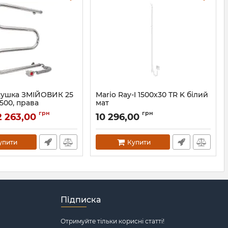
ушка ЗМІЙОВИК 25
Mario Ray-I 1500х30 TR K білий
 500, права
мат
07033
Артикул:
2.21.1103.15.Р-WM
грн
грн
2 263,00
10 296,00
упити
Купити
Підписка
Отримуйте тільки корисні статті!