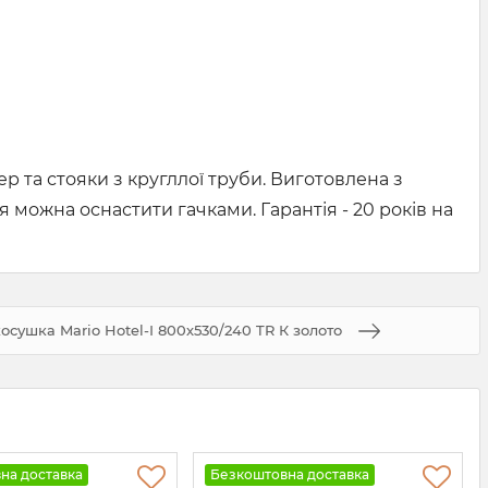
 та стояки з кругллої труби. Виготовлена з
я можна оснастити гачками. Гарантія - 20 років на
сушка Mario Hotel-І 800х530/240 TR К золото
на доставка
Безкоштовна доставка