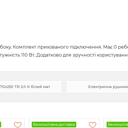
боку. Комплект прихованого підключення. Має 0 ребер
ужність 110 Вт. Додатково для зручності користуванн
0х250 TR 2.0 K білий мат
Електрична рушнико
Безкоштовна доставка
Безкоштов