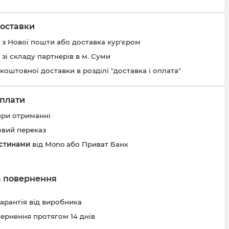
оставки
 з Нової пошти або доставка кур'єром
 зі складу партнерів в м. Суми
коштовної доставки в розділі "доставка і оплата"
плати
при отриманні
овий переказ
астинами
від Mono або Приват Банк
та повернення
гарантія від виробника
вернення протягом 14 днів