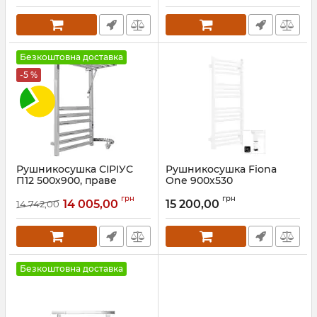
Безкоштовна доставка
-5 %
Рушникосушка СІРІУС
Рушникосушка Fiona
П12 500х900, праве
One 900х530
підключення
WWFIE090053KS96E8P
грн
грн
Terma
14 005,00
15 200,00
14 742,00
Артикул:
71207683
Артикул:
WWFIE090053KS96E8P
Безкоштовна доставка