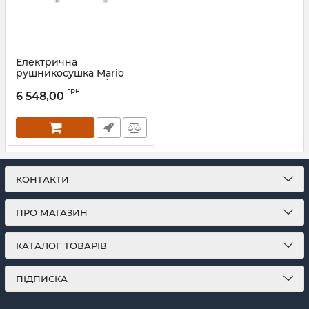
Електрична
рушникосушка Mario
Аккордо-I 30х630/85
грн
сатин
6 548,00
Артикул:
2.13.046003.0-ST
КОНТАКТИ
ПРО МАГАЗИН
КАТАЛОГ ТОВАРІВ
ПІДПИСКА