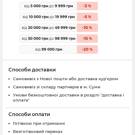
3
від
5 000 грн
до
9 999 грн
-
%
5
від
10 000 грн
до
19 999 грн
-
%
10
від
20 000 грн
до
49 999 грн
-
%
15
від
50 000 грн
до
98 999 грн
-
%
20
від
99 000 грн
-
%
Способи доставки
Самовивіз з Нової пошти або доставка кур'єром
Самовивіз зі складу партнерів в м. Суми
Умови безкоштовної доставки в розділі "доставка і
оплата"
Способи оплати
Готівкою при отриманні
Безготівковий переказ