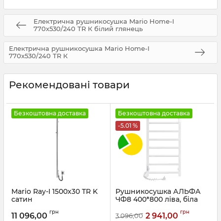
Електрична рушникосушка Mario Home-І
770х530/240 TR К білий глянець
Електрична рушникосушка Mario Home-І
770х530/240 TR К
Рекомендовані товари
Безкоштовна доставка
Безкоштовна доставка
-5.01 %
Mario Ray-I 1500х30 TR K
Рушникосушка АЛЬФА
сатин
ЧФ8 400*800 ліва, біла
Артикул:
2.21.1103.15.Р-ST
Артикул:
77700071
грн
грн
11 096,00
2 941,00
3 096,00