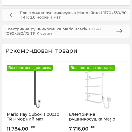
Електрична рушникосушка Mario Кіото-I 1170х530/80
TR К 2.0 чорний мат
Електрична рушникосушка Mario Класік F НР-I
1090х530/75 TR K сатин
Рекомендовані товари
Безкоштовна доставка
Безкоштовна доставка
Mario Ray Cubo-I 1100х30
Електрична
TR K чорний мат
рушникосушка Mario
Люкс НР-І 650х430/150 TR
Артикул:
2.2.1202.16.Р-BM
грн
грн
К білий глянець
11 784,00
7 716,00