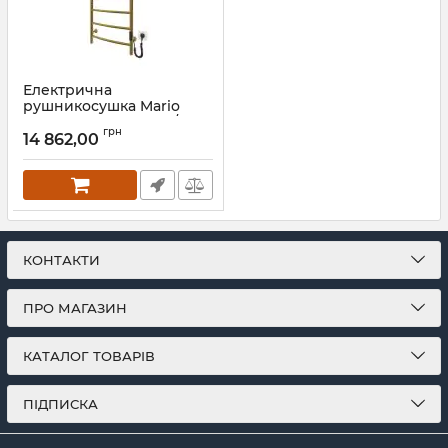
Електрична
рушникосушка Mario
Класік НР-І 1090х530/85
грн
TR К золото
14 862,00
Артикул:
2.3.0117.10.P-G
КОНТАКТИ
ПРО МАГАЗИН
КАТАЛОГ ТОВАРІВ
ПІДПИСКА