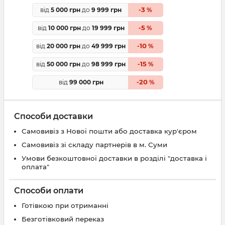
3
від
5 000 грн
до
9 999 грн
-
%
5
від
10 000 грн
до
19 999 грн
-
%
10
від
20 000 грн
до
49 999 грн
-
%
15
від
50 000 грн
до
98 999 грн
-
%
20
від
99 000 грн
-
%
Способи доставки
Самовивіз з Нової пошти або доставка кур'єром
Самовивіз зі складу партнерів в м. Суми
Умови безкоштовної доставки в розділі "доставка і
оплата"
Способи оплати
Готівкою при отриманні
Безготівковий переказ