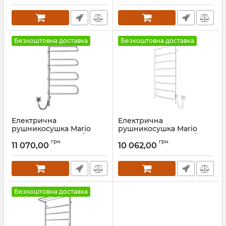
Артикул:
2.3.8600.10.P-G
Артикул:
2.2.1902.03.Р
Безкоштовна доставка
Безкоштовна доставка
Електрична
Електрична
рушникосушка Mario
рушникосушка Mario
Електра-І 1000x445/150 TR
Класік НР-І 1090х530/85
грн
грн
чорний мат
TR К білий мат
11 070,00
10 062,00
Артикул:
2.3.1004.11.P-BM
Артикул:
2.3.0117.10.P-WM
Безкоштовна доставка