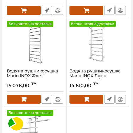
Безкоштовна доставка
Безкоштовна доставка
Водяна рушникосушка
Водяна рушникосушка
Mario INOX Флет
Mario INOX Люкс
1170х430/400 золото
970х430/400 бронза
грн
грн
15 078,00
14 610,00
Артикул:
1.8.044567.P-G
Артикул:
1.074.044579.0-br
Безкоштовна доставка