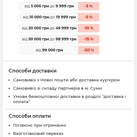
3
від
5 000 грн
до
9 999 грн
-
%
5
від
10 000 грн
до
19 999 грн
-
%
10
від
20 000 грн
до
49 999 грн
-
%
15
від
50 000 грн
до
98 999 грн
-
%
20
від
99 000 грн
-
%
Способи доставки
Самовивіз з Нової пошти або доставка кур'єром
Самовивіз зі складу партнерів в м. Суми
Умови безкоштовної доставки в розділі "доставка і
оплата"
Способи оплати
Готівкою при отриманні
Безготівковий переказ