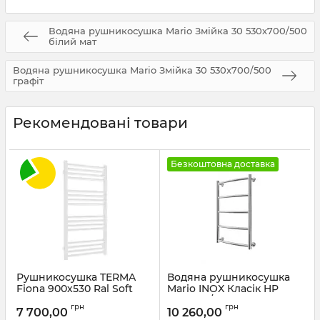
Водяна рушникосушка Mario Змійка 30 530х700/500
білий мат
Водяна рушникосушка Mario Змійка 30 530х700/500
графіт
Рекомендовані товари
Безкоштовна доставка
Рушникосушка TERMA
Водяна рушникосушка
Fiona 900х530 Ral Soft
Mario INOX Класік HP
9016 SX
570х430/400 золото
грн
грн
7 700,00
10 260,00
Артикул:
WGFIN090053KS96SX
Артикул:
1.8.044569.P-G