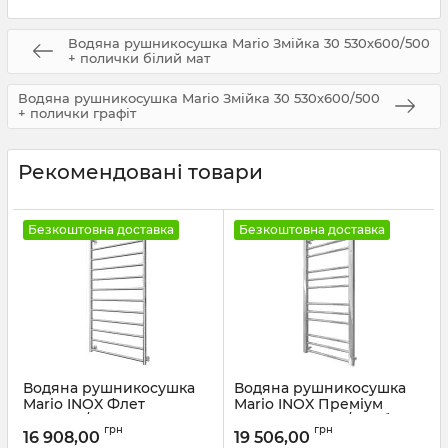
Водяна рушникосушка Mario Змійка 30 530х600/500
+ полички білий мат
Водяна рушникосушка Mario Змійка 30 530х600/500
+ полички графіт
Рекомендовані товари
Безкоштовна доставка
Безкоштовна доставка
Водяна рушникосушка
Водяна рушникосушка
Mario INOX Флет
Mario INOX Преміум
1170х630/600 золото
Класік 1170х540/500 білий
грн
грн
глянець
16 908,00
19 506,00
Артикул:
1.8.044724.P-G