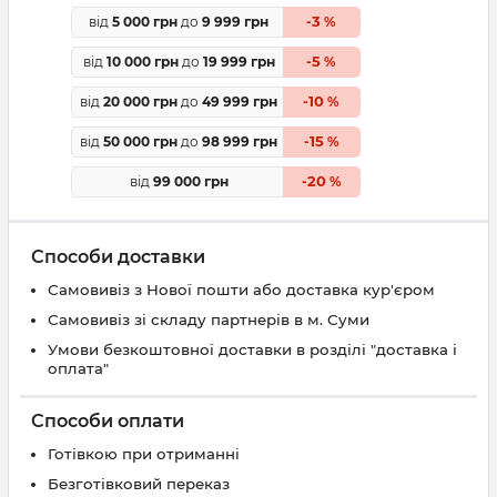
3
від
5 000 грн
до
9 999 грн
-
%
5
від
10 000 грн
до
19 999 грн
-
%
10
від
20 000 грн
до
49 999 грн
-
%
15
від
50 000 грн
до
98 999 грн
-
%
20
від
99 000 грн
-
%
Способи доставки
Самовивіз з Нової пошти або доставка кур'єром
Самовивіз зі складу партнерів в м. Суми
Умови безкоштовної доставки в розділі "доставка і
оплата"
Способи оплати
Готівкою при отриманні
Безготівковий переказ