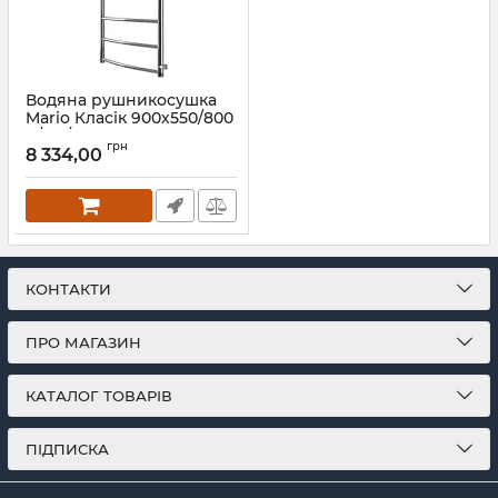
Водяна рушникосушка
Mario Класік 900х550/800
Б/П 1/2"
грн
8 334,00
Артикул:
1.1.2210.02.P
КОНТАКТИ
ПРО МАГАЗИН
КАТАЛОГ ТОВАРІВ
ПІДПИСКА