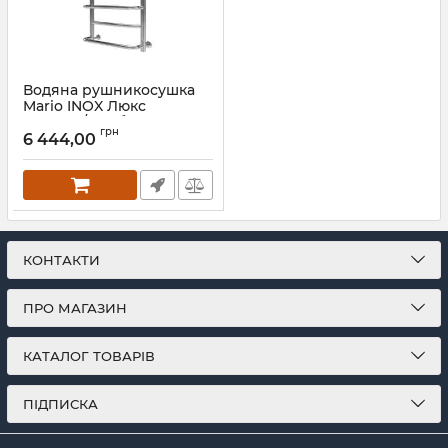
Водяна рушникосушка
Mario INOX Люкс
570х430/400 білий
грн
глянець
6 444,00
Артикул:
1.074.044575.0-WG
КОНТАКТИ
ПРО МАГАЗИН
КАТАЛОГ ТОВАРІВ
ПІДПИСКА