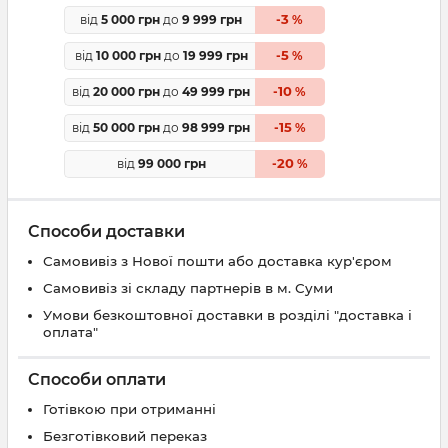
3
від
5 000 грн
до
9 999 грн
-
%
5
від
10 000 грн
до
19 999 грн
-
%
10
від
20 000 грн
до
49 999 грн
-
%
15
від
50 000 грн
до
98 999 грн
-
%
20
від
99 000 грн
-
%
Способи доставки
Самовивіз з Нової пошти або доставка кур'єром
Самовивіз зі складу партнерів в м. Суми
Умови безкоштовної доставки в розділі "доставка і
оплата"
Способи оплати
Готівкою при отриманні
Безготівковий переказ