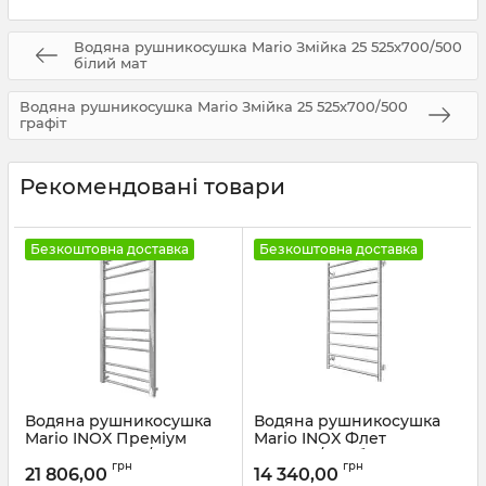
Водяна рушникосушка Mario Змійка 25 525х700/500
білий мат
Водяна рушникосушка Mario Змійка 25 525х700/500
графіт
Рекомендовані товари
Безкоштовна доставка
Безкоштовна доставка
Водяна рушникосушка
Водяна рушникосушка
Mario INOX Преміум
Mario INOX Флет
Класік 1170х540/500
970х530/500 бронза
грн
грн
золото лайт сатин
21 806,00
14 340,00
Артикул:
1.8.044566.P-br