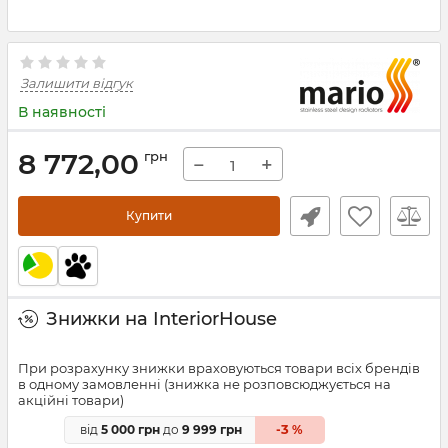
Залишити відгук
В наявності
8 772,00
грн
−
+
Купити
Знижки на InteriorHouse
При розрахунку знижки враховуються товари всіх брендів
в одному замовленні (знижка не розповсюджується на
акційні товари)
3
від
5 000 грн
до
9 999 грн
-
%