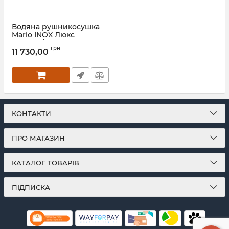
Водяна рушникосушка
Mario INOX Люкс
570х530/500 золото
грн
сатин
11 730,00
Артикул:
1.074.044576.0-GS
КОНТАКТИ
ПРО МАГАЗИН
КАТАЛОГ ТОВАРІВ
ПІДПИСКА