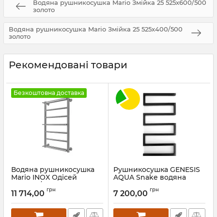
Водяна рушникосушка Mario Змійка 25 525х600/500
золото
Водяна рушникосушка Mario Змійка 25 525х400/500
золото
Рекомендовані товари
Безкоштовна доставка
Водяна рушникосушка
Рушникосушка GENESIS
Mario INOX Одісей
AQUA Snake водяна
770х530/500 золото лайт
100x53x3
грн
грн
сатин
11 714,00
7 200,00
Артикул:
9002
Артикул:
1.8.044597.P-GLS