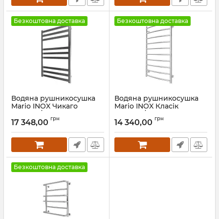
Безкоштовна доставка
Безкоштовна доставка
Водяна рушникосушка
Водяна рушникосушка
Mario INOX Чикаго
Mario INOX Класік
770х530/500 сатин
970х530/500 золото
грн
грн
17 348,00
14 340,00
Артикул:
1.7.044627.P-ST
Артикул:
1.8.044558.P-G
Безкоштовна доставка