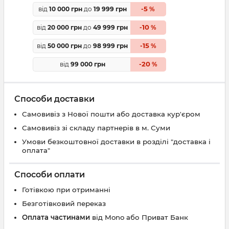
5
від
10 000 грн
до
19 999 грн
-
%
10
від
20 000 грн
до
49 999 грн
-
%
15
від
50 000 грн
до
98 999 грн
-
%
20
від
99 000 грн
-
%
Способи доставки
Самовивіз з Нової пошти або доставка кур'єром
Самовивіз зі складу партнерів в м. Суми
Умови безкоштовної доставки в розділі "доставка і
оплата"
Способи оплати
Готівкою при отриманні
Безготівковий переказ
Оплата частинами
від Mono або Приват Банк