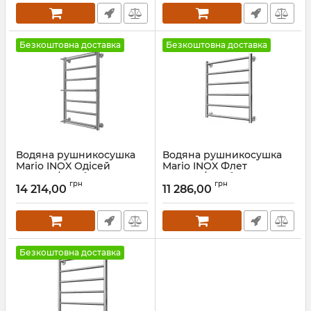
Безкоштовна доставка
Безкоштовна доставка
Водяна рушникосушка
Водяна рушникосушка
Mario INOX Одісей
Mario INOX Флет
770х530/500 бронза
570х530/500 бронза
грн
грн
14 214,00
11 286,00
Артикул:
1.8.044597.P-br
Артикул:
1.8.044563.P-br
Безкоштовна доставка