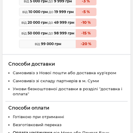
3
від
5 000 грн
до
9 999 грн
-
%
5
від
10 000 грн
до
19 999 грн
-
%
10
від
20 000 грн
до
49 999 грн
-
%
15
від
50 000 грн
до
98 999 грн
-
%
20
від
99 000 грн
-
%
Способи доставки
Самовивіз з Нової пошти або доставка кур'єром
Самовивіз зі складу партнерів в м. Суми
Умови безкоштовної доставки в розділі "доставка і
оплата"
Способи оплати
Готівкою при отриманні
Безготівковий переказ
Оплата частинами
від Mono або Приват Банк