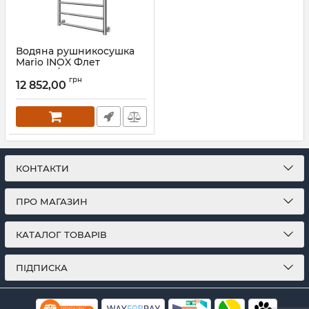
Водяна рушникосушка
Mario INOX Флет
770х530/500 золото
грн
сатин
12 852,00
Артикул:
1.8.044565.P-GS
КОНТАКТИ
ПРО МАГАЗИН
КАТАЛОГ ТОВАРІВ
ПІДПИСКА