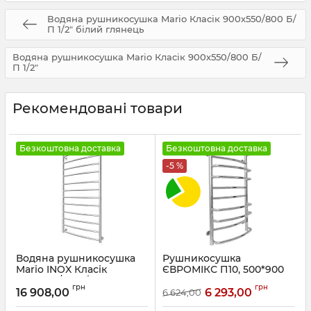
Водяна рушникосушка Mario Класік 900х550/800 Б/
П 1/2" білий глянець
Водяна рушникосушка Mario Класік 900х550/800 Б/
П 1/2"
Рекомендовані товари
Безкоштовна доставка
Безкоштовна доставка
-5 %
Водяна рушникосушка
Рушникосушка
Mario INOX Класік
ЄВРОМІКС П10, 500*900
1170х630/600 бронза
Артикул:
71207149
грн
грн
16 908,00
6 293,00
6 624,00
Артикул:
1.8.044561.P-br