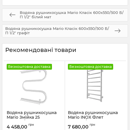
Водяна рушникосушка Mario Класік 600х550/500 Б/
П 1/2" білий мат
Водяна рушникосушка Mario Класік 600х550/500 Б/
П 1/2" графіт
Рекомендовані товари
Безкоштовна доставка
Безкоштовна доставка
Водяна рушникосушка
Водяна рушникосушка
Mario Змійка 25
Mario INOX Флет
525х500/500 + полички
770х430/400 графіт
грн
грн
білий глянець
4 458,00
7 680,00
Артикул:
1.8.044564.P-GR