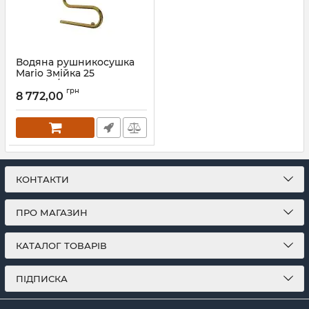
Водяна рушникосушка
Mario Змійка 25
525х500/500 золото
грн
8 772,00
Артикул:
1.1.2509.04.P-G
КОНТАКТИ
ПРО МАГАЗИН
КАТАЛОГ ТОВАРІВ
ПІДПИСКА