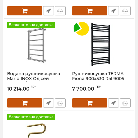
Артикул:
1.1.2602.04.P-WG
Безкоштовна доставка
Водяна рушникосушка
Рушникосушка TERMA
Mario INOX Одісей
Fiona 900х530 Ral 9005
770х530/500 сатин
mat SX
грн
грн
10 214,00
7 700,00
Артикул:
1.8.044597.P-ST
Артикул:
WGFIN090053K9M5SX
Безкоштовна доставка