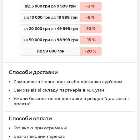
3
від
5 000 грн
до
9 999 грн
-
%
5
від
10 000 грн
до
19 999 грн
-
%
10
від
20 000 грн
до
49 999 грн
-
%
15
від
50 000 грн
до
98 999 грн
-
%
20
від
99 000 грн
-
%
Способи доставки
Самовивіз з Нової пошти або доставка кур'єром
Самовивіз зі складу партнерів в м. Суми
Умови безкоштовної доставки в розділі "доставка і
оплата"
Способи оплати
Готівкою при отриманні
Безготівковий переказ