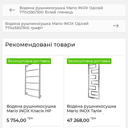
Водяна рушникосушка Mario INOX Одісей
770х530/500 білий глянець
Водяна рушникосушка Mario INOX Одісей
770х530/500 графіт
Рекомендовані товари
Безкоштовна доставка
Безкоштовна доставка
Водяна рушникосушка
Водяна рушникосушка
Mario INOX Класік HP
Mario INOX Талія
770х430/400
1500х540/500/50 білий
грн
грн
глянець
5 754,00
47 268,00
Артикул:
1.8.044570.P
Артикул:
1.7.044614.P-WG