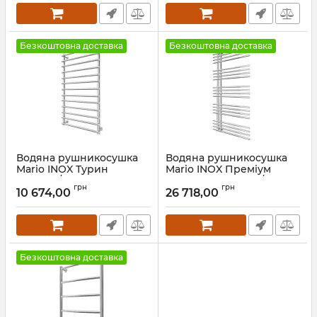
Безкоштовна доставка
Безкоштовна доставка
Водяна рушникосушка
Водяна рушникосушка
Mario INOX Турин
Mario INOX Преміум
970х530/500 чорний мат
Марсель 1090х530/50
грн
грн
чорний мат
10 674,00
26 718,00
Артикул:
1.8.044622.P-BM
Артикул:
1.073.044226.P-BM
Безкоштовна доставка