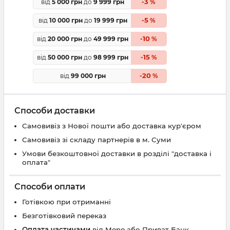
3
від
5 000 грн
до
9 999 грн
-
%
5
від
10 000 грн
до
19 999 грн
-
%
10
від
20 000 грн
до
49 999 грн
-
%
15
від
50 000 грн
до
98 999 грн
-
%
20
від
99 000 грн
-
%
Способи доставки
Самовивіз з Нової пошти або доставка кур'єром
Самовивіз зі складу партнерів в м. Суми
Умови безкоштовної доставки в розділі "доставка і
оплата"
Способи оплати
Готівкою при отриманні
Безготівковий переказ
Оплата частинами
від Mono або Приват Банк