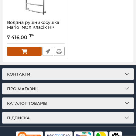
Водяна рушникосушка
Mario INOX Класік HP
770х530/500 чорний мат
грн
7 416,00
Артикул:
1.8.044571.P-BM
КОНТАКТИ
ПРО МАГАЗИН
КАТАЛОГ ТОВАРІВ
ПІДПИСКА