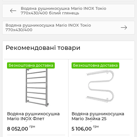
Водяна рушникосушка Mario INOX Токіо
770х430/400 білий глянець
Водяна рушникосушка Mario INOX Токіо
770х430/400
Рекомендовані товари
Безкоштовна доставка
Безкоштовна доставка
Водяна рушникосушка
Водяна рушникосушка
Mario INOX Флет
Mario Змійка 25
770х530/500 чорний мат
525х600/500 + полички
грн
грн
білий глянець
8 052,00
5 106,00
Артикул:
1.8.044565.P-BM
Артикул:
1.1.2603.04.P-WG