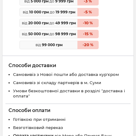
3
від
5 000 грн
до
9 999 грн
-
%
5
від
10 000 грн
до
19 999 грн
-
%
10
від
20 000 грн
до
49 999 грн
-
%
15
від
50 000 грн
до
98 999 грн
-
%
20
від
99 000 грн
-
%
Способи доставки
Самовивіз з Нової пошти або доставка кур'єром
Самовивіз зі складу партнерів в м. Суми
Умови безкоштовної доставки в розділі "доставка і
оплата"
Способи оплати
Готівкою при отриманні
Безготівковий переказ
Оплата частинами
від Mono або Приват Банк