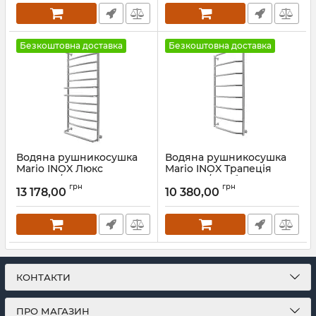
Безкоштовна доставка
Безкоштовна доставка
Водяна рушникосушка
Водяна рушникосушка
Mario INOX Люкс
Mario INOX Трапеція
1170х530/500 сатин
1170х530/500 білий мат
грн
грн
13 178,00
10 380,00
Артикул:
1.074.044582.0-ST
Артикул:
1.8.044620.P-WM
КОНТАКТИ
ПРО МАГАЗИН