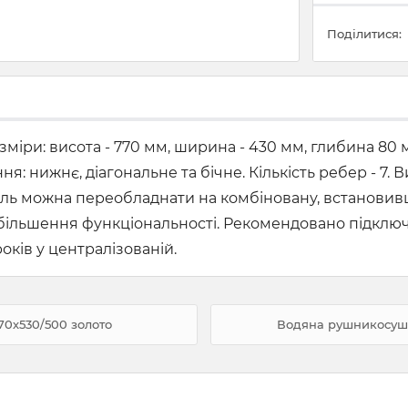
Поділитися:
міри: висота - 770 мм, ширина - 430 мм, глибина 80 
ня: нижнє, діагональне та бічне. Кількість ребер - 7.
ль можна переобладнати на комбіновану, встановивш
я збільшення функціональності. Рекомендовано підкл
років у централізованій.
70х530/500 золото
Водяна рушникосушка