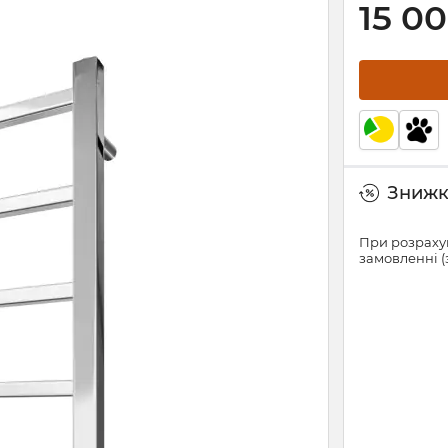
15 0
Знижки
При розрахун
замовленні (