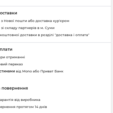
оставки
 з Нової пошти або доставка кур'єром
 зі складу партнерів в м. Суми
коштовної доставки в розділі "доставка і оплата"
плати
при отриманні
овий переказ
астинами
від Mono або Приват Банк
та повернення
гарантія від виробника
вернення протягом 14 днів