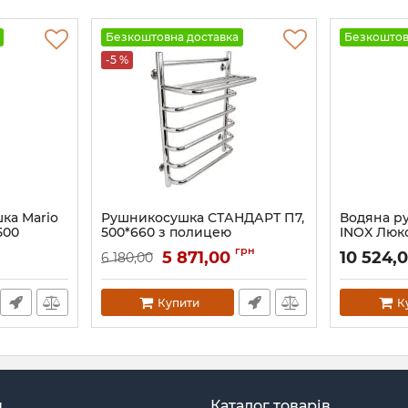
Безкоштовна доставка
Безкоштов
-5 %
ка Mario
Рушникосушка СТАНДАРТ П7,
Водяна р
500
500*660 з полицею
INOX Люкс
графіт
Артикул:
71207699
грн
5 871,00
10 524,
6 180,00
Артикул:
1.8
Купити
К
н
Каталог товарів