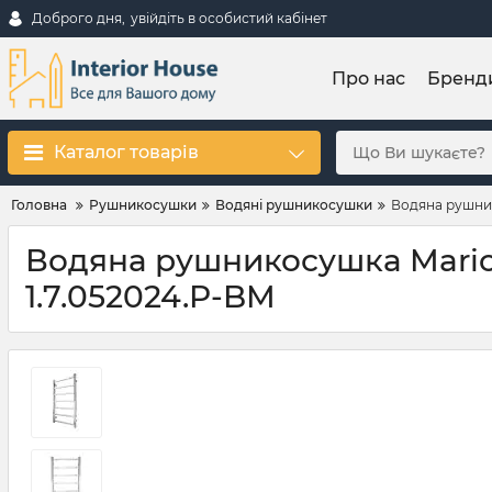
Доброго дня,
увійдіть в особистий кабінет
Про нас
Бренд
Каталог товарів
Головна
Рушникосушки
Водяні рушникосушки
Водяна рушник
Водяна рушникосушка Mario 
1.7.052024.P-BM