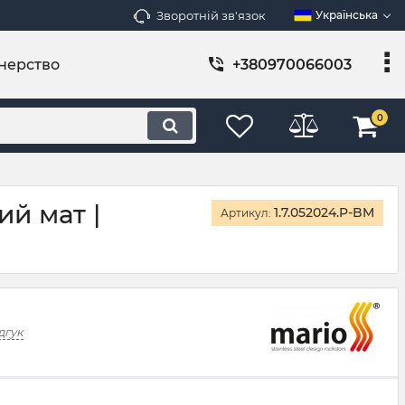
Зворотній зв'язок
Українська
нерство
+380970066003
0
й мат |
1.7.052024.P-BM
Артикул:
дгук