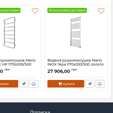
на доставка
Безкоштовна доставка
ушникосушка Mario
Водяна рушникосушка Mario
 HP 1170х530/500
INOX Гера 1170х530/500 золото
Артикул:
1.7.044547.P-G
грн
грн
00
27 906,00
.044584.P-GR
упити
Купити
Підписка