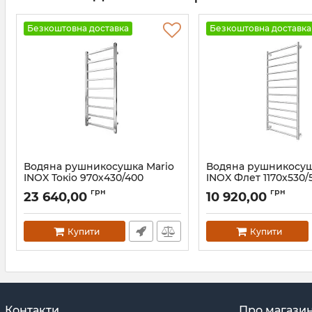
Безкоштовна доставка
Безкоштовна доставка
Водяна рушникосушка Mario
Водяна рушникосуш
INOX Токіо 970х430/400
INOX Флет 1170х530/
золото
чорний мат
грн
грн
23 640,00
10 920,00
Артикул:
1.7.049903.P-G
Артикул:
1.8.044568.P-BM
Купити
Купити
Контакти
Про магази