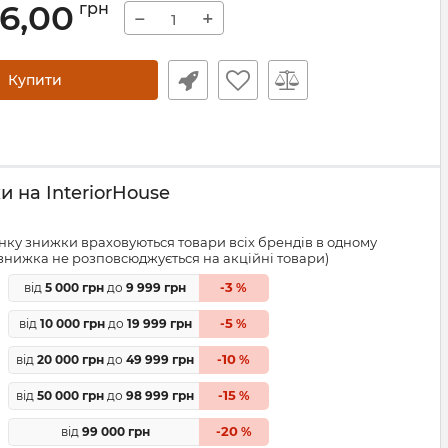
06,00
грн
−
+
Купити
 на InteriorHouse
ку знижки враховуються товари всіх брендів в одному
знижка не розповсюджується на акційні товари)
3
від
5 000 грн
до
9 999 грн
-
%
5
від
10 000 грн
до
19 999 грн
-
%
10
від
20 000 грн
до
49 999 грн
-
%
15
від
50 000 грн
до
98 999 грн
-
%
20
від
99 000 грн
-
%