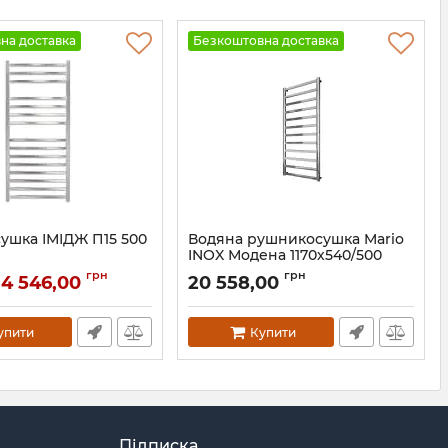
на доставка
Безкоштовна доставка
ушка ІМІДЖ П15 500
Водяна рушникосушка Mario
INOX Модена 1170х540/500
сатин
07686
грн
грн
14 546,00
20 558,00
Артикул:
1.7.044596.P-ST
упити
Купити
Підписка