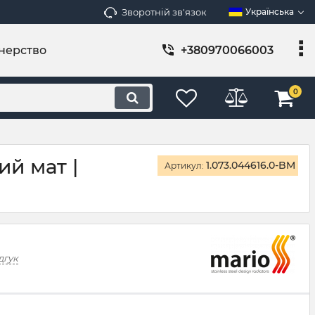
Зворотній зв'язок
Українська
нерство
+380970066003
0
й мат |
1.073.044616.0-BM
Артикул:
дгук