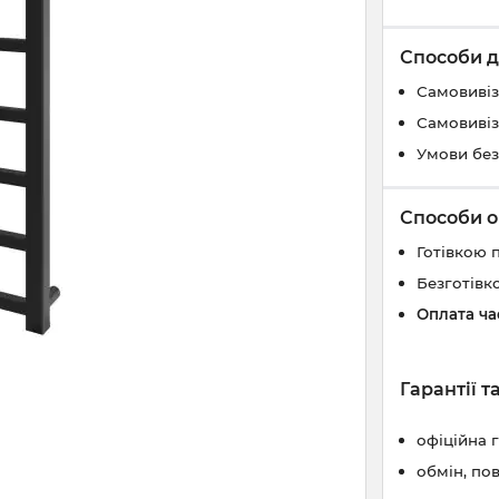
Способи д
Самовивіз
Самовивіз
Умови без
Способи о
Готівкою 
Безготівк
Оплата ч
Гарантії 
офіційна 
обмін, по