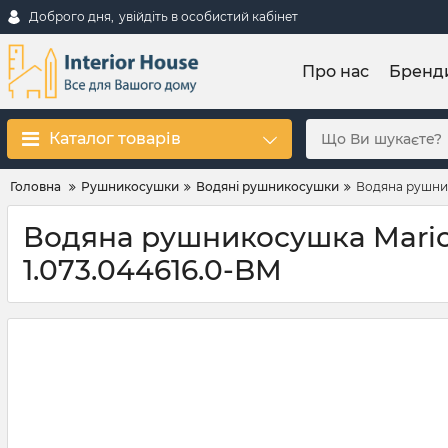
Доброго дня,
увійдіть в особистий кабінет
Про нас
Бренд
Каталог товарів
Головна
Рушникосушки
Водяні рушникосушки
Водяна рушник
Водяна рушникосушка Mario 
1.073.044616.0-BM