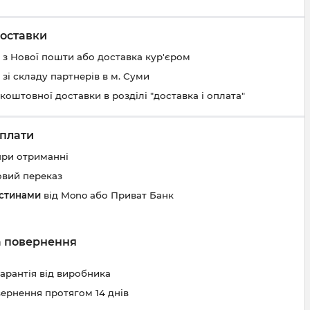
оставки
 з Нової пошти або доставка кур'єром
 зі складу партнерів в м. Суми
коштовної доставки в розділі "доставка і оплата"
плати
при отриманні
овий переказ
астинами
від Mono або Приват Банк
та повернення
гарантія від виробника
вернення протягом 14 днів