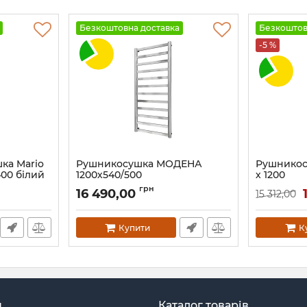
Безкоштовна доставка
Безкоштов
-5 %
ка Mario
Рушникосушка МОДЕНА
Рушникос
400 білий
1200х540/500
х 1200
Артикул:
1.2.6001.03 Р
Артикул:
712
грн
16 490,00
15 312,00
Купити
К
н
Каталог товарів