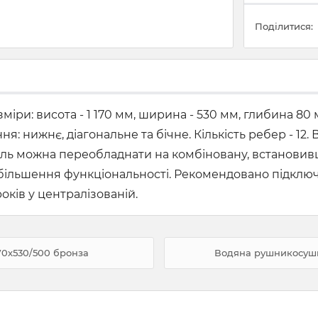
Поділитися:
міри: висота - 1 170 мм, ширина - 530 мм, глибина 80
ня: нижнє, діагональне та бічне. Кількість ребер - 12
ль можна переобладнати на комбіновану, встановивш
я збільшення функціональності. Рекомендовано підкл
років у централізованій.
70х530/500 бронза
Водяна рушникосушка