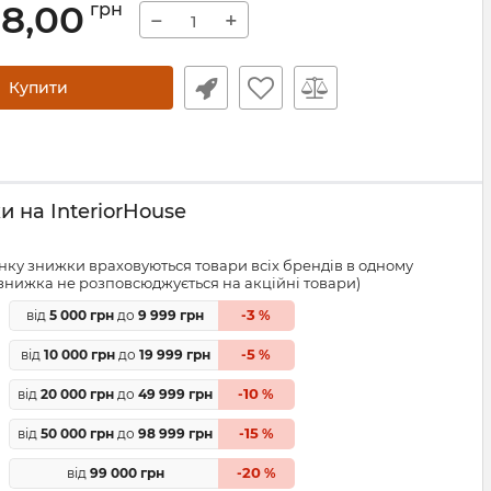
98,00
грн
−
+
Купити
 на InteriorHouse
ку знижки враховуються товари всіх брендів в одному
знижка не розповсюджується на акційні товари)
3
від
5 000 грн
до
9 999 грн
-
%
5
від
10 000 грн
до
19 999 грн
-
%
10
від
20 000 грн
до
49 999 грн
-
%
15
від
50 000 грн
до
98 999 грн
-
%
20
від
99 000 грн
-
%