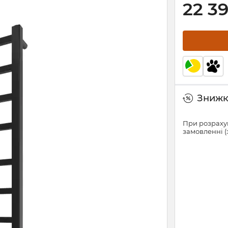
22 3
Знижки
При розрахун
замовленні (