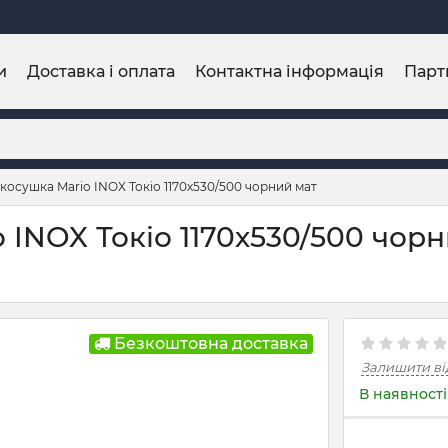
и
Доставка і оплата
Контактна інформація
Парт
осушка Mario INOX Токіо 1170х530/500 чорний мат
INOX Токіо 1170х530/500 чорни
Безкоштовна доставка
Залишити ві
В наявності