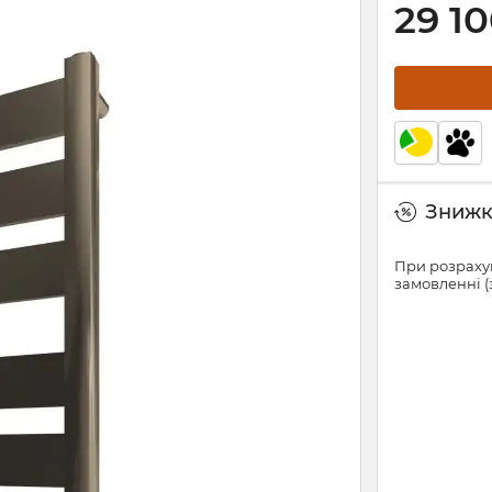
29 1
Знижки
При розрахун
замовленні (