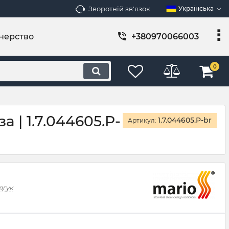
Зворотній зв'язок
Українська
нерство
+380970066003
0
 | 1.7.044605.P-
1.7.044605.P-br
Артикул:
дгук