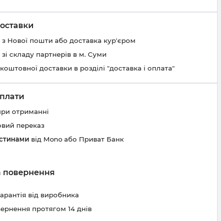
оставки
 з Нової пошти або доставка кур'єром
 зі складу партнерів в м. Суми
коштовної доставки в розділі "доставка і оплата"
плати
при отриманні
овий переказ
астинами
від Mono або Приват Банк
та повернення
гарантія від виробника
вернення протягом 14 днів