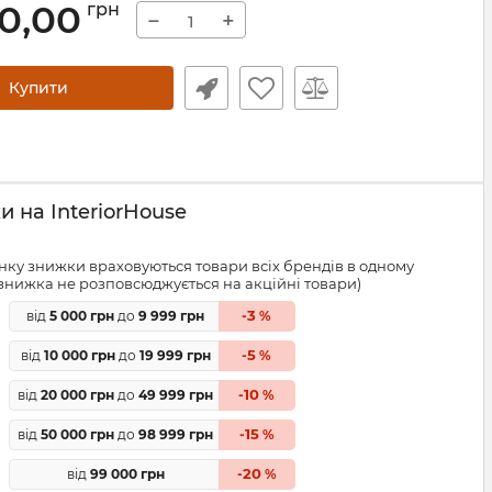
00,00
грн
−
+
Купити
 на InteriorHouse
ку знижки враховуються товари всіх брендів в одному
знижка не розповсюджується на акційні товари)
3
від
5 000 грн
до
9 999 грн
-
%
5
від
10 000 грн
до
19 999 грн
-
%
10
від
20 000 грн
до
49 999 грн
-
%
15
від
50 000 грн
до
98 999 грн
-
%
20
від
99 000 грн
-
%