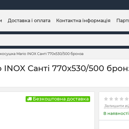
и
Доставка і оплата
Контактна інформація
Парт
осушка Mario INOX Санті 770х530/500 бронза
NOX Санті 770х530/500 бронза
Безкоштовна доставка
Залишити ві
В наявності