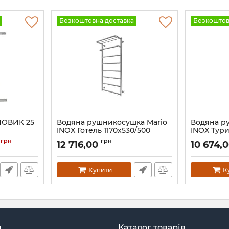
Безкоштовна доставка
Безкоштов
ЙОВИК 25
Водяна рушникосушка Mario
Водяна р
INOX Готель 1170х530/500
INOX Тури
сатин
чорний м
грн
грн
0
12 716,00
10 674,
Артикул:
1.8.044543.P-ST
Артикул:
1.8
Купити
К
н
Каталог товарів