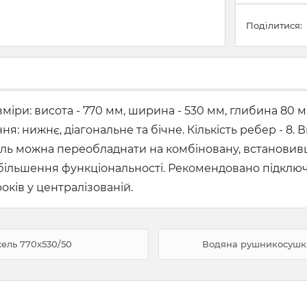
Поділитися:
іри: висота - 770 мм, ширина - 530 мм, глибина 80 м
ня: нижнє, діагональне та бічне. Кількість ребер - 8.
ль можна переобладнати на комбіновану, встановивш
я збільшення функціональності. Рекомендовано підкл
років у централізованій.
ель 770х530/50
Водяна рушникосушка 