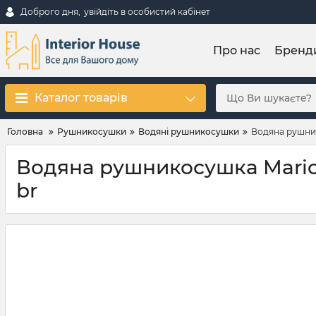
Доброго дня,
увійдіть в особистий кабінет
Про нас
Бренд
Каталог товарів
Головна
Рушникосушки
Водяні рушникосушки
Водяна рушник
Водяна рушникосушка Mario I
br