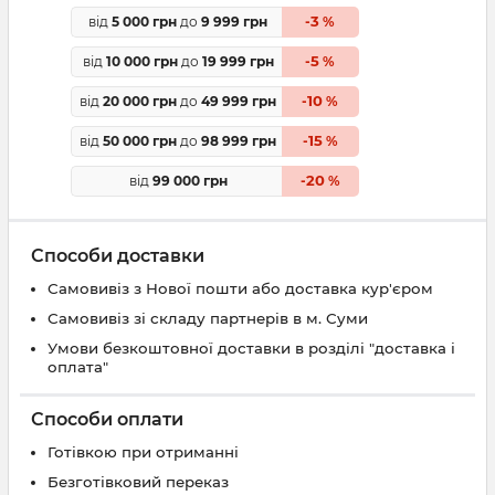
3
від
5 000 грн
до
9 999 грн
-
%
5
від
10 000 грн
до
19 999 грн
-
%
10
від
20 000 грн
до
49 999 грн
-
%
15
від
50 000 грн
до
98 999 грн
-
%
20
від
99 000 грн
-
%
Способи доставки
Самовивіз з Нової пошти або доставка кур'єром
Самовивіз зі складу партнерів в м. Суми
Умови безкоштовної доставки в розділі "доставка і
оплата"
Способи оплати
Готівкою при отриманні
Безготівковий переказ