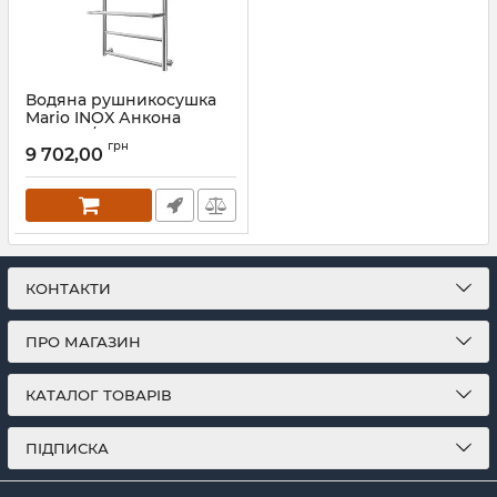
Водяна рушникосушка
Mario INOX Анкона
770х530/500 чорний мат
грн
9 702,00
Артикул:
1.8.044544.P-BM
КОНТАКТИ
ПРО МАГАЗИН
КАТАЛОГ ТОВАРІВ
ПІДПИСКА