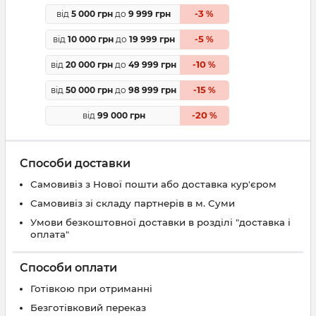
3
від
5 000 грн
до
9 999 грн
-
%
5
від
10 000 грн
до
19 999 грн
-
%
10
від
20 000 грн
до
49 999 грн
-
%
15
від
50 000 грн
до
98 999 грн
-
%
20
від
99 000 грн
-
%
Способи доставки
Самовивіз з Нової пошти або доставка кур'єром
Самовивіз зі складу партнерів в м. Суми
Умови безкоштовної доставки в розділі "доставка і
оплата"
Способи оплати
Готівкою при отриманні
Безготівковий переказ