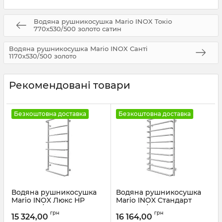
Водяна рушникосушка Mario INOX Токіо
770х530/500 золото сатин
Водяна рушникосушка Mario INOX Санті
1170х530/500 золото
Рекомендовані товари
Безкоштовна доставка
Безкоштовна доставка
Водяна рушникосушка
Водяна рушникосушка
Mario INOX Люкс HP
Mario INOX Стандарт
1170х530/500 золото
970х530/500 золото
грн
грн
сатин
15 324,00
16 164,00
Артикул:
1.8.044584.P-G