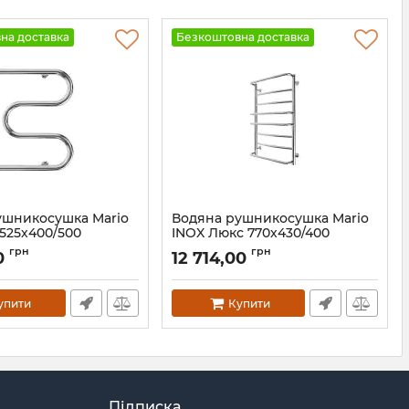
на доставка
Безкоштовна доставка
ушникосушка Mario
Водяна рушникосушка Mario
 525х400/500
INOX Люкс 770х430/400
бронза
.2508.04.P
грн
грн
0
12 714,00
Артикул:
1.074.044577.0-br
упити
Купити
Підписка