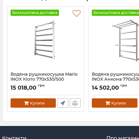
Безкоштовна доставка
Безкоштовна доставка
Водяна рушникосушка Mario
Водяна рушникосуш
INOX Кіото 770х530/500
INOX Анкона 770х53
золото сатин
Артикул:
1.7.044553.P
грн
грн
15 018,00
14 502,00
Артикул:
1.8.044544.P-GS
Купити
Купити
Контакти
Про магази