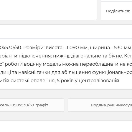
Поділитися:
30/50. Розміри: висота - 1 090 мм, ширина - 530 мм,
аріанти підключення: нижнє, діагональне та бічне. Кіл
ної роботи водяну модель можна переобладнати на 
полиці та навісні гачки для збільшення функціональ
итій системі опалення, 5 років у централізованій.
ель 1090х530/50 графіт
Водяна рушникосушк