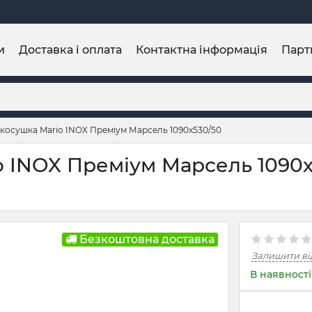
и
Доставка і оплата
Контактна інформація
Парт
осушка Mario INOX Преміум Марсель 1090х530/50
 INOX Преміум Марсель 1090х5
Безкоштовна доставка
Залишити ві
В наявності