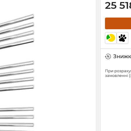
25 51
Знижки
При розрахун
замовленні (