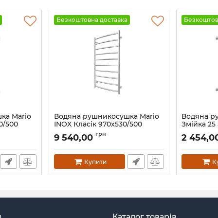
Безкоштовна доставка
Безкоштов
ка Mario
Водяна рушникосушка Mario
Водяна р
0/500
INOX Класік 970х530/500
Змійка 25
графіт
Артикул:
1.1
грн
9 540,00
2 454,0
Артикул:
1.8.044558.P-GR
Купити
К
н
Каталог товарів