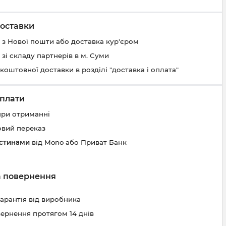
оставки
 з Нової пошти або доставка кур'єром
 зі складу партнерів в м. Суми
коштовної доставки в розділі "доставка і оплата"
плати
при отриманні
овий переказ
астинами
від Mono або Приват Банк
та повернення
гарантія від виробника
вернення протягом 14 днів