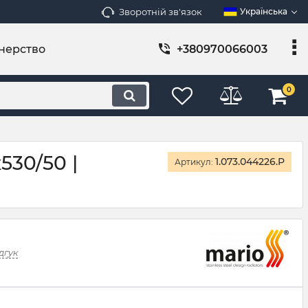
Зворотній зв'язок
Українська
нерство
+380970066003
0
30/50 |
1.073.044226.P
Артикул:
дгук