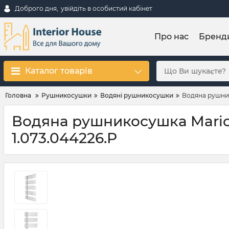
Доброго дня,
увійдіть в особистий кабінет
Про нас
Бренд
Каталог товарів
Головна
Рушникосушки
Водяні рушникосушки
Водяна рушник
Водяна рушникосушка Mario
1.073.044226.P