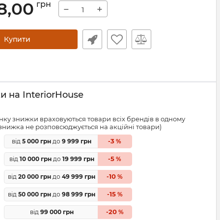
8,00
грн
−
+
Купити
 на InteriorHouse
ку знижки враховуються товари всіх брендів в одному
знижка не розповсюджується на акційні товари)
3
від
5 000 грн
до
9 999 грн
-
%
5
від
10 000 грн
до
19 999 грн
-
%
10
від
20 000 грн
до
49 999 грн
-
%
15
від
50 000 грн
до
98 999 грн
-
%
20
від
99 000 грн
-
%