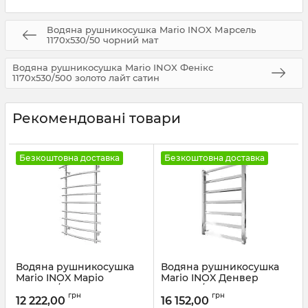
Водяна рушникосушка Mario INOX Марсель
1170х530/50 чорний мат
Водяна рушникосушка Mario INOX Фенікс
1170х530/500 золото лайт сатин
Рекомендовані товари
Безкоштовна доставка
Безкоштовна доставка
Водяна рушникосушка
Водяна рушникосушка
Mario INOX Маріо
Mario INOX Денвер
970х530/400 чорний мат
770х530/500
грн
грн
12 222,00
16 152,00
Артикул:
1.8.044590.P-BM
Артикул:
1.7.044552.P