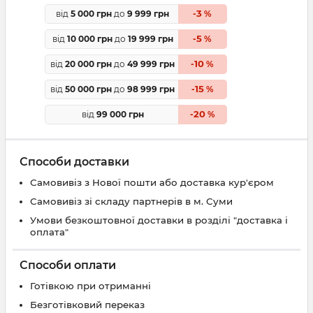
3
від
5 000 грн
до
9 999 грн
-
%
5
від
10 000 грн
до
19 999 грн
-
%
10
від
20 000 грн
до
49 999 грн
-
%
15
від
50 000 грн
до
98 999 грн
-
%
20
від
99 000 грн
-
%
Способи доставки
Самовивіз з Нової пошти або доставка кур'єром
Самовивіз зі складу партнерів в м. Суми
Умови безкоштовної доставки в розділі "доставка і
оплата"
Способи оплати
Готівкою при отриманні
Безготівковий переказ