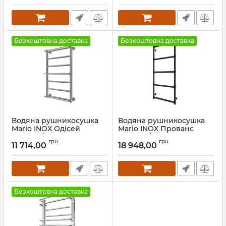
Безкоштовна доставка
Безкоштовна доставка
Водяна рушникосушка
Водяна рушникосушка
Mario INOX Одісей
Mario INOX Прованс
770х530/500 золото лайт
1170х538/500 чорний мат
грн
грн
сатин
11 714,00
18 948,00
Артикул:
1.7.044604.P-BM
Артикул:
1.8.044597.P-GLS
Безкоштовна доставка