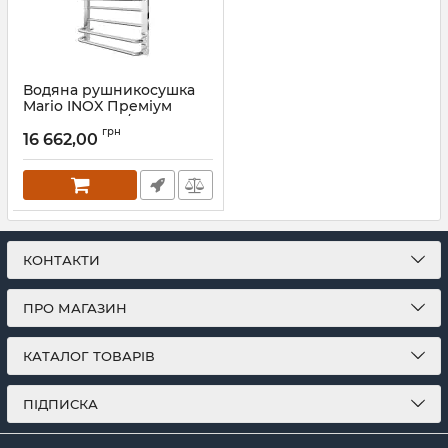
Водяна рушникосушка
Mario INOX Преміум
Люкс 770х540/500 графіт
грн
16 662,00
Артикул:
1.7.044600.P-GR
КОНТАКТИ
ПРО МАГАЗИН
КАТАЛОГ ТОВАРІВ
ПІДПИСКА