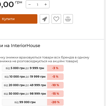
0,00
грн
−
+
Купити
 на InteriorHouse
ку знижки враховуються товари всіх брендів в одному
знижка не розповсюджується на акційні товари)
3
від
5 000 грн
до
9 999 грн
-
%
5
від
10 000 грн
до
19 999 грн
-
%
10
від
20 000 грн
до
49 999 грн
-
%
15
від
50 000 грн
до
98 999 грн
-
%
20
від
99 000 грн
-
%