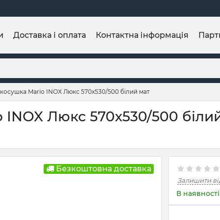
и
Доставка і оплата
Контактна інформація
Парт
осушка Mario INOX Люкс 570х530/500 білий мат
INOX Люкс 570х530/500 білий
Безкоштовна доставка
Залишити ві
В наявності