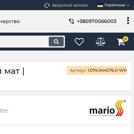
Зворотній зв'язок
Українська
нерство
+380970066003
0
 мат |
1.074.044576.0-WM
Артикул:
дгук