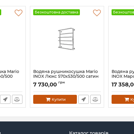
Безкоштовна доставка
Безкоштов
ка Mario
Водяна рушникосушка Mario
Водяна р
40/500
INOX Люкс 570х530/500 сатин
INOX Марс
Артикул:
1.074.044576.0-ST
Артикул:
1.8
грн
7 730,00
17 358,
Купити
К
н
Каталог товарів