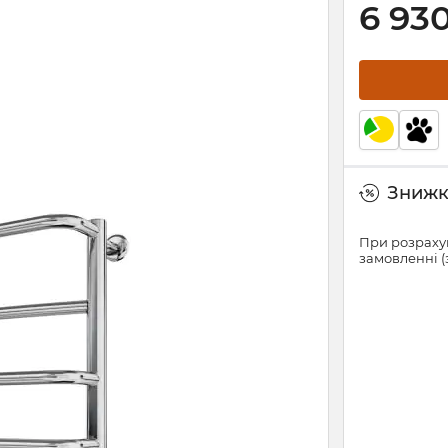
6 93
Знижки
При розрахун
замовленні (