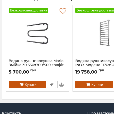
Безкоштовна доставка
Безкоштовна доставка
Водяна рушникосушка Mario
Водяна рушникосуш
Змійка 30 530х700/500 графіт
INOX Модена 1170х5
чорний мат
Артикул:
1.1.3007.05.P-GR
грн
грн
5 700,00
19 758,00
Артикул:
1.7.044596.P-BM
Купити
Купити
Контакти
Про магази