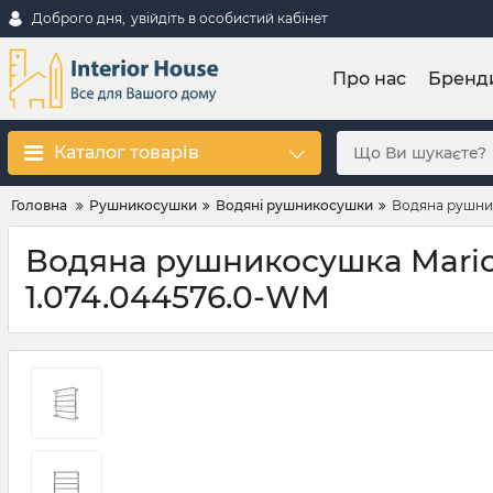
Доброго дня,
увійдіть в особистий кабінет
Про нас
Бренд
Каталог товарів
Головна
Рушникосушки
Водяні рушникосушки
Водяна рушник
Водяна рушникосушка Mario 
1.074.044576.0-WM