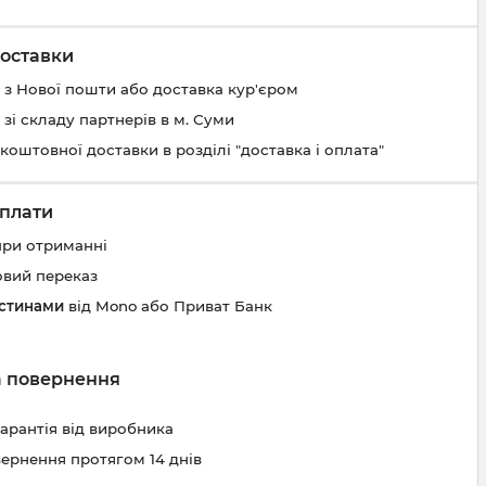
оставки
 з Нової пошти або доставка кур'єром
 зі складу партнерів в м. Суми
коштовної доставки в розділі "доставка і оплата"
плати
при отриманні
овий переказ
астинами
від Mono або Приват Банк
та повернення
гарантія від виробника
вернення протягом 14 днів