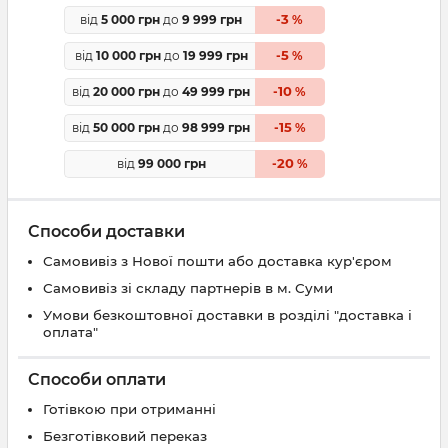
3
від
5 000 грн
до
9 999 грн
-
%
5
від
10 000 грн
до
19 999 грн
-
%
10
від
20 000 грн
до
49 999 грн
-
%
15
від
50 000 грн
до
98 999 грн
-
%
20
від
99 000 грн
-
%
Способи доставки
Самовивіз з Нової пошти або доставка кур'єром
Самовивіз зі складу партнерів в м. Суми
Умови безкоштовної доставки в розділі "доставка і
оплата"
Способи оплати
Готівкою при отриманні
Безготівковий переказ