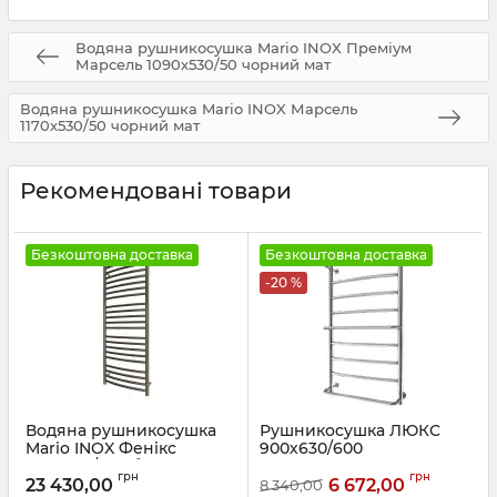
Водяна рушникосушка Mario INOX Преміум
Марсель 1090х530/50 чорний мат
Водяна рушникосушка Mario INOX Марсель
1170х530/50 чорний мат
Рекомендовані товари
Безкоштовна доставка
Безкоштовна доставка
-20 %
Водяна рушникосушка
Рушникосушка ЛЮКС
Mario INOX Фенікс
900х630/600
1170х530/500 бронза
Артикул:
1.1.0308.01.P
грн
грн
23 430,00
6 672,00
8 340,00
Артикул:
1.6.044625.P-br