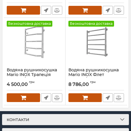
Безкоштовна доставка
Безкоштовна доставка
Водяна рушникосушка
Водяна рушникосушка
Mario INOX Трапеція
Mario INOX Флет
570х430/400
570х530/500 золото лайт
грн
грн
сатин
4 500,00
8 786,00
Артикул:
1.8.044617.P
Артикул:
1.8.044563.P-GLS
КОНТАКТИ