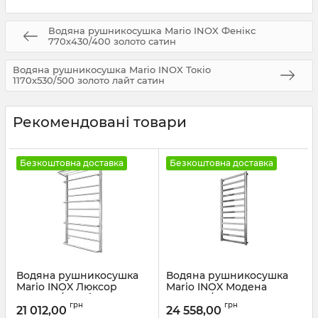
Водяна рушникосушка Mario INOX Фенікс
770х430/400 золото сатин
Водяна рушникосушка Mario INOX Токіо
1170х530/500 золото лайт сатин
Рекомендовані товари
Безкоштовна доставка
Безкоштовна доставка
Водяна рушникосушка
Водяна рушникосушка
Mario INOX Люксор
Mario INOX Модена
1170х630/600 білий мат
1170х540/500 золото
грн
грн
сатин
21 012,00
24 558,00
Артикул:
1.7.044588.P-WM