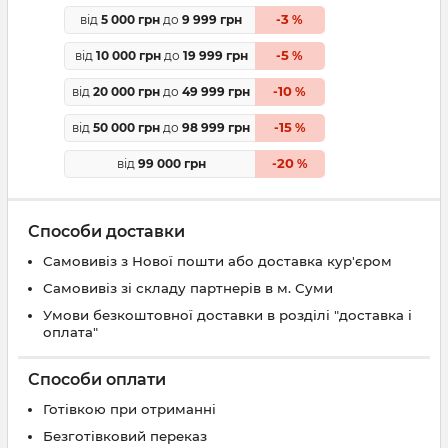
3
від
5 000 грн
до
9 999 грн
-
%
5
від
10 000 грн
до
19 999 грн
-
%
10
від
20 000 грн
до
49 999 грн
-
%
15
від
50 000 грн
до
98 999 грн
-
%
20
від
99 000 грн
-
%
Способи доставки
Самовивіз з Нової пошти або доставка кур'єром
Самовивіз зі складу партнерів в м. Суми
Умови безкоштовної доставки в розділі "доставка і
оплата"
Способи оплати
Готівкою при отриманні
Безготівковий переказ