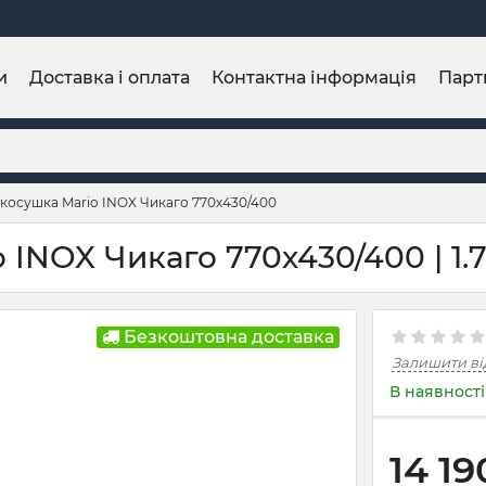
и
Доставка і оплата
Контактна інформація
Парт
косушка Mario INOX Чикаго 770х430/400
INOX Чикаго 770х430/400 | 1.7
Безкоштовна доставка
Залишити ві
В наявності
14 19