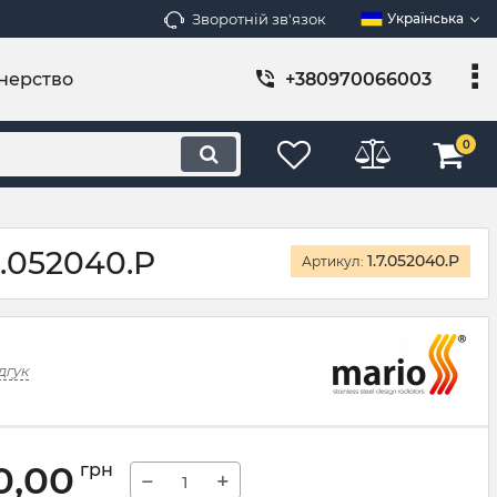
Зворотній зв'язок
Українська
нерство
+380970066003
0
.052040.P
1.7.052040.P
Артикул:
дгук
0,00
грн
−
+