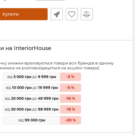
Купити
 на InteriorHouse
ку знижки враховуються товари всіх брендів в одному
знижка не розповсюджується на акційні товари)
3
від
5 000 грн
до
9 999 грн
-
%
5
від
10 000 грн
до
19 999 грн
-
%
10
від
20 000 грн
до
49 999 грн
-
%
15
від
50 000 грн
до
98 999 грн
-
%
20
від
99 000 грн
-
%