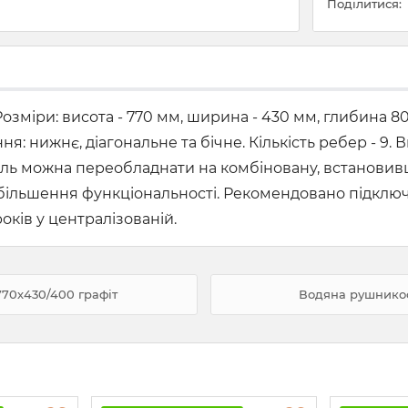
Поділитися:
зміри: висота - 770 мм, ширина - 430 мм, глибина 80
ня: нижнє, діагональне та бічне. Кількість ребер - 9.
ль можна переобладнати на комбіновану, встановивш
я збільшення функціональності. Рекомендовано підкл
років у централізованій.
70х430/400 графіт
Водяна рушникос