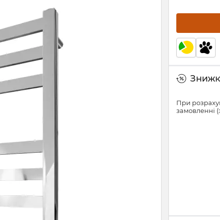
Знижки
При розрахун
замовленні (