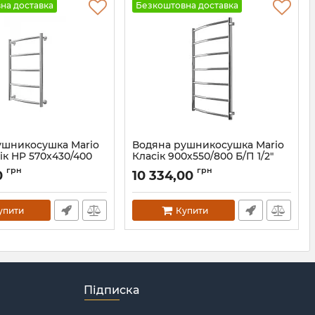
на доставка
Безкоштовна доставка
ушникосушка Mario
Водяна рушникосушка Mario
ік HP 570х430/400
Класік 900х550/800 Б/П 1/2"
йт сатин
сатин
грн
грн
0
10 334,00
.044569.P-GLS
Артикул:
1.1.2210.02.P-ST
упити
Купити
Підписка