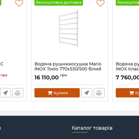
Безкоштовна доставка
Безкоштов
КС
Водяна рушникосушка Mario
Водяна р
INOX Токіо 770х530/500 білий
INOX Клас
мат
золото ла
грн
грн
0
16 110,00
7 760,0
Артикул:
1.7.044615.P-WM
Артикул:
1.8
Купити
К
н
Каталог товарів