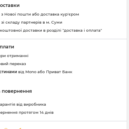
оставки
 з Нової пошти або доставка кур'єром
 зі складу партнерів в м. Суми
коштовної доставки в розділі "доставка і оплата"
плати
при отриманні
овий переказ
астинами
від Mono або Приват Банк
та повернення
гарантія від виробника
вернення протягом 14 днів