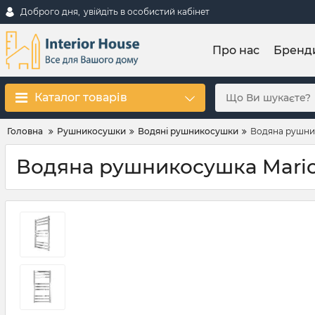
Доброго дня,
увійдіть в особистий кабінет
Про нас
Бренд
Каталог товарів
Головна
Рушникосушки
Водяні рушникосушки
Водяна рушни
Водяна рушникосушка Mario 