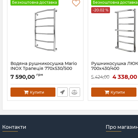
Безкоштовна доставка
Безкоштовна доставка
-20.02 %
Водяна рушникосушка Mario
Рушникосушка ЛЮ
INOX Трапеція 770х530/500
700х430/400
білий глянець
Артикул:
1.1.0302.01.P
грн
7 590,00
4 338,0
5 424,00
Артикул:
1.8.044619.P-WG
Купити
Купити
Контакти
Про магази