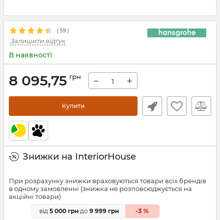
(
59
)
Залишити відгук
В наявності
8 095,75
грн
−
+
Купити
Знижки на InteriorHouse
При розрахунку знижки враховуються товари всіх брендів
в одному замовленні (знижка не розповсюджується на
акційні товари)
3
від
5 000 грн
до
9 999 грн
-
%