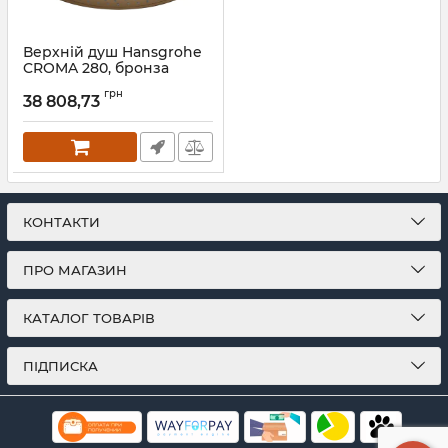
Верхній душ Hansgrohe
CROMA 280, бронза
матовий
грн
38 808,73
Артикул:
26220140
КОНТАКТИ
ПРО МАГАЗИН
КАТАЛОГ ТОВАРІВ
ПІДПИСКА