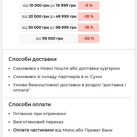
5
від
10 000 грн
до
19 999 грн
-
%
10
від
20 000 грн
до
49 999 грн
-
%
15
від
50 000 грн
до
98 999 грн
-
%
20
від
99 000 грн
-
%
Способи доставки
Самовивіз з Нової пошти або доставка кур'єром
Самовивіз зі складу партнерів в м. Суми
Умови безкоштовної доставки в розділі "доставка і
оплата"
Способи оплати
Готівкою при отриманні
Безготівковий переказ
Оплата частинами
від Mono або Приват Банк