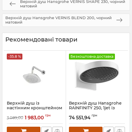
Верхній душ Hansgrohe VERNIS SHAPE 230, чорний
матовий
Верхній душ Hansgrohe VERNIS BLEND 200, чорний
матовий
Рекомендовані товари
-35.8 %
Безкоштовна доставка
Верхній душ із
Верхній душ Hansgrohe
настінним кронштейном
RAINFINITY 250, 1jet із
NEWARC Premium
настінним з'єднувачем,
грн
грн
білий матовий
1 983,00
74 551,94
3 089,00
Артикул:
470591
Артикул:
26226700