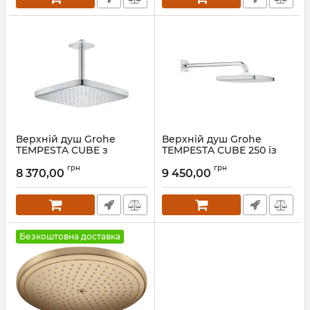
Верхній душ Grohe
Верхній душ Grohe
TEMPESTA CUBE з
TEMPESTA CUBE 250 із
стельовим кронштейном
настінним кронштейном
грн
грн
8 370,00
9 450,00
Артикул:
26688000
Артикул:
26687000
Безкоштовна доставка