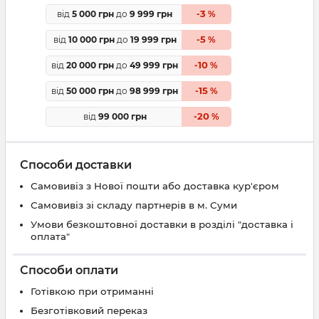
3
від
5 000 грн
до
9 999 грн
-
%
5
від
10 000 грн
до
19 999 грн
-
%
10
від
20 000 грн
до
49 999 грн
-
%
15
від
50 000 грн
до
98 999 грн
-
%
20
від
99 000 грн
-
%
Способи доставки
Самовивіз з Нової пошти або доставка кур'єром
Самовивіз зі складу партнерів в м. Суми
Умови безкоштовної доставки в розділі "доставка і
оплата"
Способи оплати
Готівкою при отриманні
Безготівковий переказ