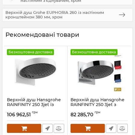
настінним з'єднувачем, хром
Верхній душ Grohe EUPHORIA 260 із настінним
кронштейном 380 мм, хром
Рекомендовані товари
Безкоштовна доставка
Безкоштовна доставка
Верхній душ Hansgrohe
Верхній душ Hansgrohe
RAINFINITY 250 3jet із
RAINFINITY 250 3jet з
настінним з'єднувачем,
настінним з'єднувачем,
грн
грн
білий матовий
хром
106 962,51
82 285,70
Артикул:
26232700
Артикул:
26232000