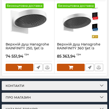
Безкоштовна доставка
Безкоштовна доставка
Верхній душ Hansgrohe
Верхній душ Hansgrohe
RAINFINITY 250, 1jet із
RAINFINITY 360 1jet із
настінним з'єднувачем,
настінним з'єднувачем,
грн
грн
білий матовий
білий матовий
74 551,94
85 363,94
Артикул:
26226700
Артикул:
26230700
КОНТАКТИ
ПРО МАГАЗИН