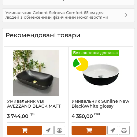
Умивальник Geberit Selnova Comfort 65 см для
людей з обмеженими фізичними можливостями
Рекомендовані товари
Безкоштовна доставка
Умивальник VBI
Умивальник Sunline New
AVEZZANO BLACK MATT
Black\White glossy
накладний
Артикул:
9850
грн
грн
3 744,00
4 350,00
Артикул:
VBI-014401