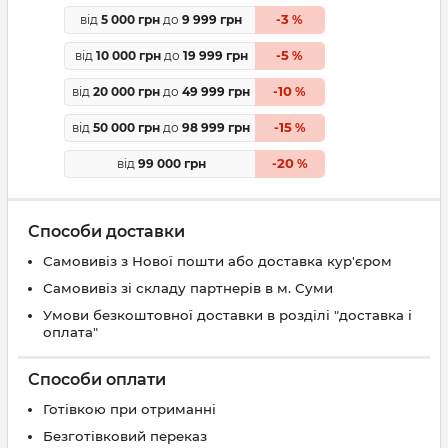
3
від
5 000 грн
до
9 999 грн
-
%
5
від
10 000 грн
до
19 999 грн
-
%
10
від
20 000 грн
до
49 999 грн
-
%
15
від
50 000 грн
до
98 999 грн
-
%
20
від
99 000 грн
-
%
Способи доставки
Самовивіз з Нової пошти або доставка кур'єром
Самовивіз зі складу партнерів в м. Суми
Умови безкоштовної доставки в розділі "доставка і
оплата"
Способи оплати
Готівкою при отриманні
Безготівковий переказ