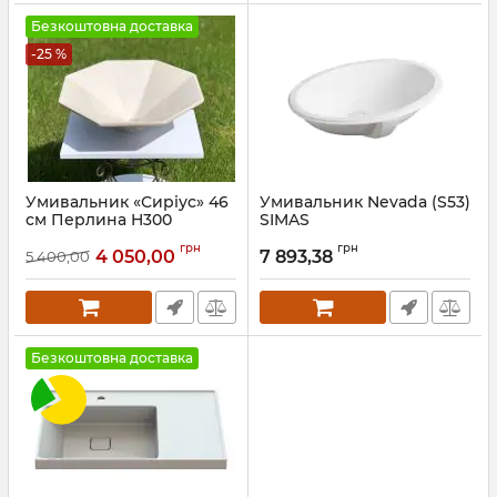
Безкоштовна доставка
-25 %
Умивальник «Сиріус» 46
Умивальник Nevada (S53)
см Перлина H300
SIMAS
глянець
Артикул:
S53
грн
грн
4 050,00
7 893,38
5 400,00
Артикул:
113H300
Безкоштовна доставка