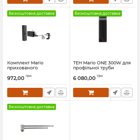
Безкоштовна доставка
Безкоштовна доставка
Комплект Mario
ТЕН Mario ONE 300W для
прихованого
профільної труби
підключення (квадратну
(чорний) чорний мат
грн
грн
трубу) графіт
972,00
6 080,00
Артикул:
6.027.047414.BM-BM
Артикул:
3.0.1000.0.P-GR
Безкоштовна доставка