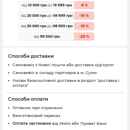
5
від
10 000 грн
до
19 999 грн
-
%
10
від
20 000 грн
до
49 999 грн
-
%
15
від
50 000 грн
до
98 999 грн
-
%
20
від
99 000 грн
-
%
Способи доставки
Самовивіз з Нової пошти або доставка кур'єром
Самовивіз зі складу партнерів в м. Суми
Умови безкоштовної доставки в розділі "доставка і
оплата"
Способи оплати
Готівкою при отриманні
Безготівковий переказ
Оплата частинами
від Mono або Приват Банк