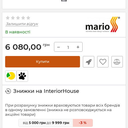
Залишити відгук
В наявності
6 080,00
грн
−
+
Купити
Знижки на InteriorHouse
При розрахунку знижки враховуються товари всіх брендів
в одному замовленні (знижка не розповсюджується на
акційні товари)
3
від
5 000 грн
до
9 999 грн
-
%