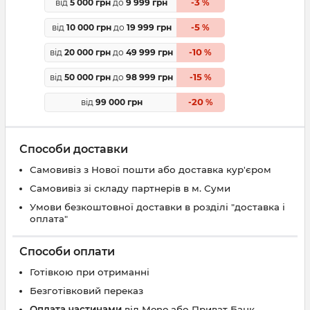
3
від
5 000 грн
до
9 999 грн
-
%
5
від
10 000 грн
до
19 999 грн
-
%
10
від
20 000 грн
до
49 999 грн
-
%
15
від
50 000 грн
до
98 999 грн
-
%
20
від
99 000 грн
-
%
Способи доставки
Самовивіз з Нової пошти або доставка кур'єром
Самовивіз зі складу партнерів в м. Суми
Умови безкоштовної доставки в розділі "доставка і
оплата"
Способи оплати
Готівкою при отриманні
Безготівковий переказ
Оплата частинами
від Mono або Приват Банк