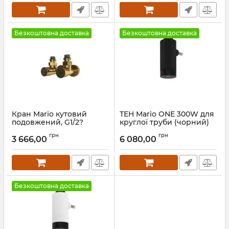
Безкоштовна доставка
Безкоштовна доставка
Кран Mario кутовий
ТЕН Mario ONE 300W для
подовжений, G1/2?
круглої труби (чорний)
комплект золото
чорний мат
грн
грн
3 666,00
6 080,00
Артикул:
4.0.0101.55.P-G
Артикул:
6.027.047416.BM-BM
Безкоштовна доставка