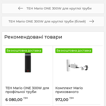
ТЕН Mario ONE 300W для круглої труби
ТЕН Mario ONE 300W для круглої труби (білий)
Рекомендовані товари
Безкоштовна доставка
Безкоштовна доставка
ТЕН Mario ONE 300W для
Комплект Mario
профільної труби
прихованого
(чорний) чорний мат
підключення (квадратну
грн
грн
трубу) білий глянець
6 080,00
972,00
Артикул:
6.027.047414.BM-BM
Артикул:
3.0.1000.0.P-WG