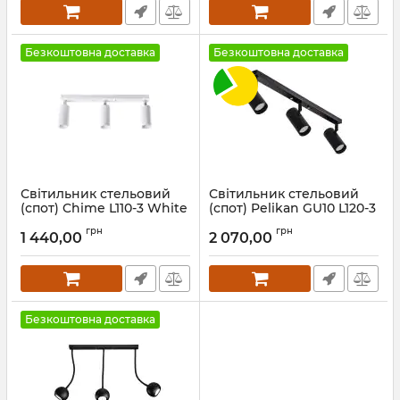
Безкоштовна доставка
Безкоштовна доставка
Світильник стельовий
Світильник стельовий
(спот) Chime L110-3 White
(спот) Pelikan GU10 L120-3
Black
Артикул:
1031312
грн
грн
1 440,00
2 070,00
Артикул:
1251611
Безкоштовна доставка