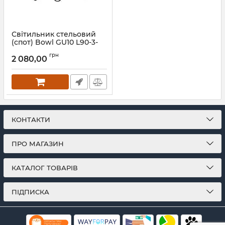
Світильник стельовий
(спот) Bowl GU10 L90-3-
450-GN Black
грн
2 080,00
Артикул:
1313711
КОНТАКТИ
ПРО МАГАЗИН
КАТАЛОГ ТОВАРІВ
ПІДПИСКА