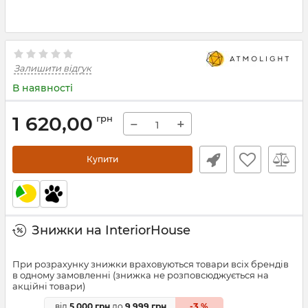
Залишити відгук
В наявності
1 620,00
грн
−
+
Купити
Знижки на InteriorHouse
При розрахунку знижки враховуються товари всіх брендів
в одному замовленні (знижка не розповсюджується на
акційні товари)
3
від
5 000 грн
до
9 999 грн
-
%