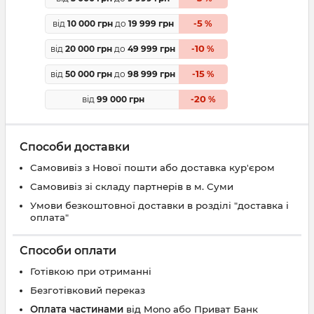
5
від
10 000 грн
до
19 999 грн
-
%
10
від
20 000 грн
до
49 999 грн
-
%
15
від
50 000 грн
до
98 999 грн
-
%
20
від
99 000 грн
-
%
Способи доставки
Самовивіз з Нової пошти або доставка кур'єром
Самовивіз зі складу партнерів в м. Суми
Умови безкоштовної доставки в розділі "доставка і
оплата"
Способи оплати
Готівкою при отриманні
Безготівковий переказ
Оплата частинами
від Mono або Приват Банк