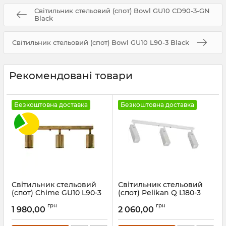
Світильник стельовий (спот) Bowl GU10 СD90-3-GN
Black
Світильник стельовий (спот) Bowl GU10 L90-3 Black
Рекомендовані товари
Безкоштовна доставка
Безкоштовна доставка
Світильник стельовий
Світильник стельовий
(спот) Chime GU10 L90-3
(спот) Pelikan Q L180-3
BrushGold
White
грн
грн
1 980,00
2 060,00
Артикул:
1091326
Артикул:
1172312