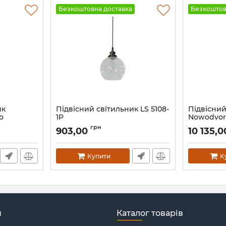
Безкоштовна доставка
Безкоштов
ик
Підвісний світильник LS 5108-
Підвісний
о
1P
Nowodvors
Артикул:
25784
Артикул:
1122
грн
903,00
10 135,
Купити
К
н
Каталог товарів