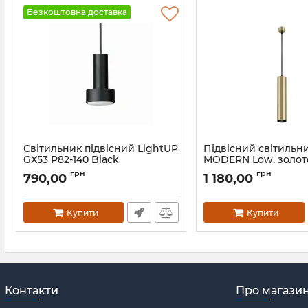
Безкоштовна доставка
Світильник підвісний LightUP
Підвісний світильн
GX53 P82-140 Black
MODERN Low, золот
Артикул:
7052311
Артикул:
IH-000122
грн
грн
790,00
1 180,00
Купити
Купити
Контакти
Про магази