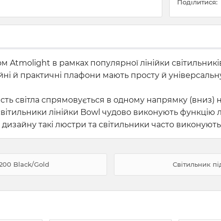
Поділитися:
м Atmolight в рамках популярної лінійки світильник
йні й практичні плафони мають просту й універсальн
ть світла спрямовується в одному напрямку (вниз) на
 світильники лінійки Bowl чудово виконують функцію 
дизайну такі люстри та світильники часто виконують
200 Black/Gold
Світильник пі