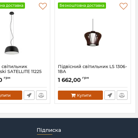
на доставка
Безкоштовна доставка
 світильник
Підвісний світильник LS 1306-
ki SATELLITE 11225
1BA
5
Артикул:
25838
грн
грн
00
1 662,00
упити
Купити
Підписка