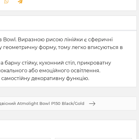
ів Bowl. Виразною рисою лінійки є сферичні
у геометричну форму, тому легко вписуються в
 барну стійку, кухонний стіл, прикроватну
локального або емоційного освітлення.
 самостійну декоративну функцію.
двісний Atmolight Bowl P150 Black/Gold