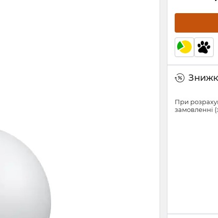
Знижки
При розрахун
замовленні (