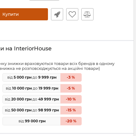
Купити
 на InteriorHouse
ку знижки враховуються товари всіх брендів в одному
знижка не розповсюджується на акційні товари)
3
від
5 000 грн
до
9 999 грн
-
%
5
від
10 000 грн
до
19 999 грн
-
%
10
від
20 000 грн
до
49 999 грн
-
%
15
від
50 000 грн
до
98 999 грн
-
%
20
від
99 000 грн
-
%