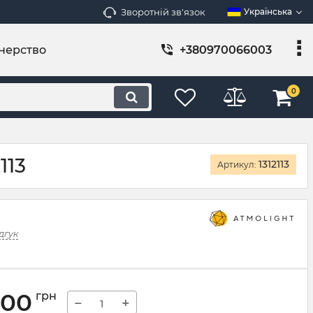
Зворотній зв'язок
Українська
нерство
+380970066003
0
113
1312113
Артикул:
дгук
,00
грн
−
+