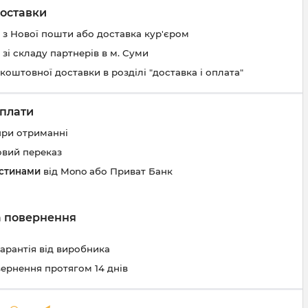
оставки
 з Нової пошти або доставка кур'єром
 зі складу партнерів в м. Суми
коштовної доставки в розділі "доставка і оплата"
плати
при отриманні
овий переказ
астинами
від Mono або Приват Банк
та повернення
гарантія від виробника
вернення протягом 14 днів