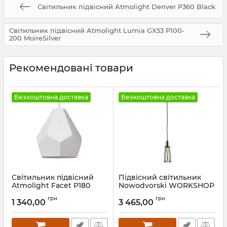
Світильник підвісний Atmolight Denver P360 Black
Світильник підвісний Atmolight Lumia GX53 P100-
200 MoireSilver
Рекомендовані товари
Безкоштовна доставка
Безкоштовна доставка
Світильник підвісний
Підвісний світильник
Atmolight Facet P180
Nowodvorski WORKSHOP
White
A
грн
грн
1 340,00
3 465,00
Артикул:
1421112
Артикул:
6337