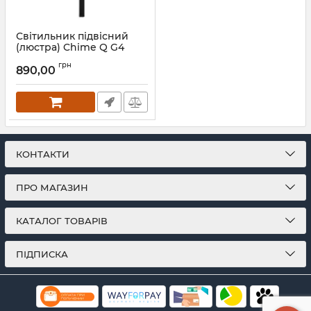
Світильник підвісний
(люстра) Chime Q G4
P30-500 MoireBlack
грн
890,00
Артикул:
1241117
КОНТАКТИ
ПРО МАГАЗИН
КАТАЛОГ ТОВАРІВ
ПІДПИСКА