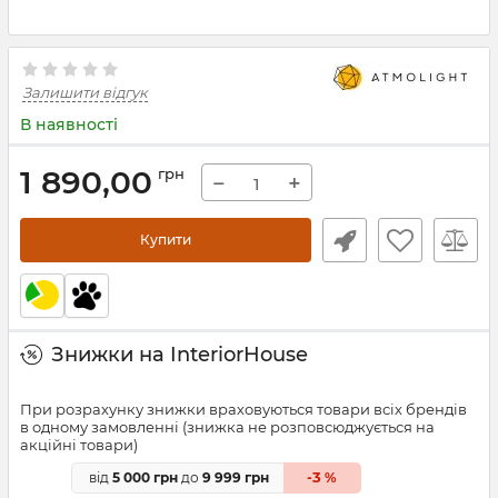
Залишити відгук
В наявності
1 890,00
грн
−
+
Купити
Знижки на InteriorHouse
При розрахунку знижки враховуються товари всіх брендів
в одному замовленні (знижка не розповсюджується на
акційні товари)
3
від
5 000 грн
до
9 999 грн
-
%