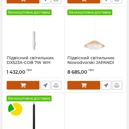
Безкоштовна доставка
Безкоштовна доставка
Підвісний світильник
Підвісний світильник
DX523A-COB 7W WH
Nowodvorski JAPANDI
4000K
11157
грн
грн
1 432,00
8 685,00
Артикул:
26879
Артикул:
11157
Безкоштовна доставка