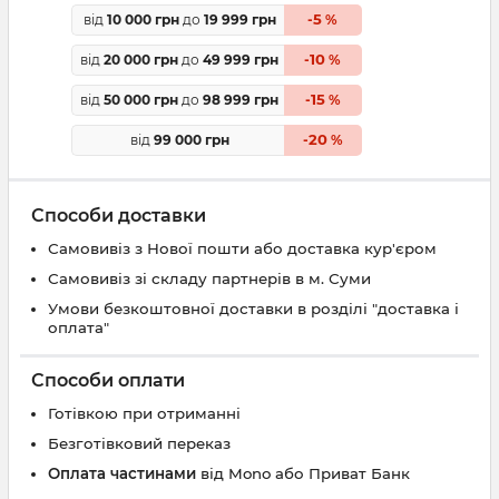
5
від
10 000 грн
до
19 999 грн
-
%
10
від
20 000 грн
до
49 999 грн
-
%
15
від
50 000 грн
до
98 999 грн
-
%
20
від
99 000 грн
-
%
Способи доставки
Самовивіз з Нової пошти або доставка кур'єром
Самовивіз зі складу партнерів в м. Суми
Умови безкоштовної доставки в розділі "доставка і
оплата"
Способи оплати
Готівкою при отриманні
Безготівковий переказ
Оплата частинами
від Mono або Приват Банк