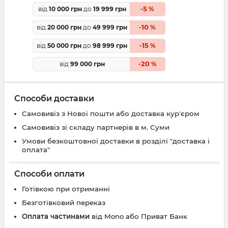
5
від
10 000 грн
до
19 999 грн
-
%
10
від
20 000 грн
до
49 999 грн
-
%
15
від
50 000 грн
до
98 999 грн
-
%
20
від
99 000 грн
-
%
Способи доставки
Самовивіз з Нової пошти або доставка кур'єром
Самовивіз зі складу партнерів в м. Суми
Умови безкоштовної доставки в розділі "доставка і
оплата"
Способи оплати
Готівкою при отриманні
Безготівковий переказ
Оплата частинами
від Mono або Приват Банк