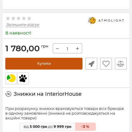
Залишити відгук
В наявності
1 780,00
грн
−
+
Купити
Знижки на InteriorHouse
При розрахунку знижки враховуються товари всіх брендів
в одному замовленні (знижка не розповсюджується на
акційні товари)
3
від
5 000 грн
до
9 999 грн
-
%