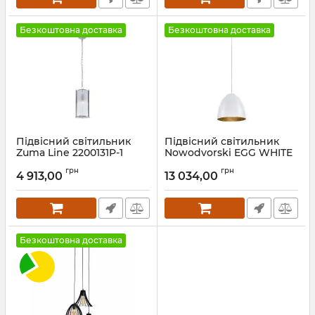
Безкоштовна доставка
Безкоштовна доставка
Підвісний світильник
Підвісний світильник
Zuma Line 2200131P-1
Nowodvorski EGG WHITE
Marmo
M
грн
грн
4 913,00
13 034,00
Артикул:
2200131P-1
Артикул:
9021
Безкоштовна доставка