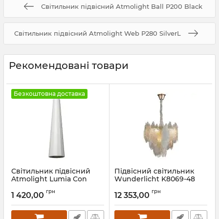
Світильник підвісний Atmolight Ball P200 Black
Світильник підвісний Atmolight Web P280 SilverL
Рекомендовані товари
Безкоштовна доставка
Світильник підвісний
Підвісний світильник
Atmolight Lumia Con
Wunderlicht K8069-48
P100-430 White
Артикул:
K8069-48
грн
грн
1 420,00
12 353,00
Артикул:
1291312