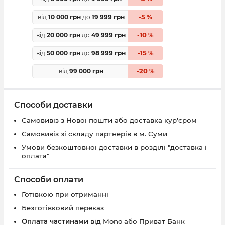
5
від
10 000 грн
до
19 999 грн
-
%
10
від
20 000 грн
до
49 999 грн
-
%
15
від
50 000 грн
до
98 999 грн
-
%
20
від
99 000 грн
-
%
Способи доставки
Самовивіз з Нової пошти або доставка кур'єром
Самовивіз зі складу партнерів в м. Суми
Умови безкоштовної доставки в розділі "доставка і
оплата"
Способи оплати
Готівкою при отриманні
Безготівковий переказ
Оплата частинами
від Mono або Приват Банк