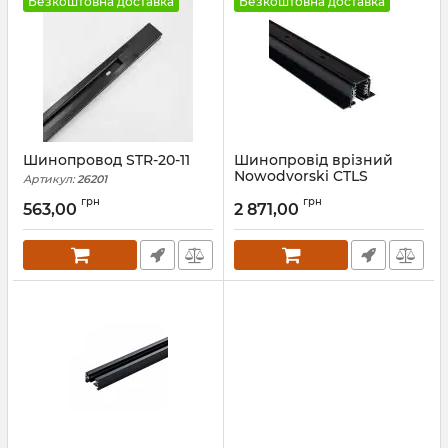
Безкоштовна доставка
Безкоштовна доставка
Шинопровод STR-20-11
Шинопровід врізний
Nowodvorski CTLS
Артикул:
26201
RECESSED TRACK 1M
грн
грн
BLACK CN
563,00
2 871,00
Артикул:
8692