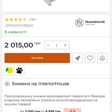
(
130
)
Залишити відгук
В наявності
2 015,00
грн
−
+
Купити
Знижки на InteriorHouse
При розрахунку знижки враховуються товари всіх брендів
в одному замовленні (знижка не розповсюджується на
акційні товари)
3
від
5 000 грн
до
9 999 грн
-
%