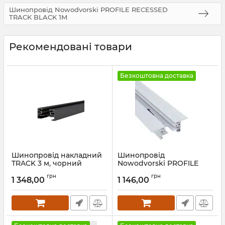
Шинопровід Nowodvorski PROFILE RECESSED
TRACK BLACK 1M
Рекомендовані товари
Безкоштовна доставка
Шинопровід накладний
Шинопровід
TRACK 3 м, чорний
Nowodvorski PROFILE
RECESSED TRACK WHITE
Артикул:
IH-000216
грн
грн
1M
1 348,00
1 146,00
Артикул:
9012