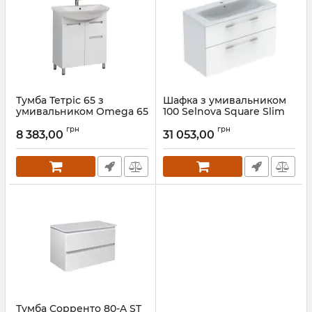
Тумба Тетріс 65 з
Шафка з умивальником
умивальником Omega 65
100 Selnova Square Slim
rim 501.244.00.1 Geberit
Артикул:
00-00004143
грн
грн
8 383,00
31 053,00
Артикул:
501.244.00.1
Тумба Сорренто 80-A ST