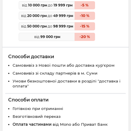
5
від
10 000 грн
до
19 999 грн
-
%
10
від
20 000 грн
до
49 999 грн
-
%
15
від
50 000 грн
до
98 999 грн
-
%
20
від
99 000 грн
-
%
Способи доставки
Самовивіз з Нової пошти або доставка кур'єром
Самовивіз зі складу партнерів в м. Суми
Умови безкоштовної доставки в розділі "доставка і
оплата"
Способи оплати
Готівкою при отриманні
Безготівковий переказ
Оплата частинами
від Mono або Приват Банк