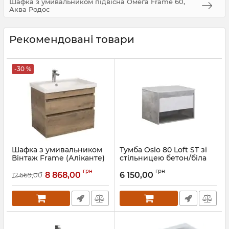
Шафка з умивальником підвісна Омега Frame 60,
Аква Родос
Рекомендовані товари
-30 %
Шафка з умивальником
Тумба Oslo 80 Loft ST зі
Вінтаж Frame (Аліканте)
стільницею бетон/біла
70, Аква Родос
Артикул:
00-0008185
грн
грн
8 868,00
6 150,00
12 669,00
Артикул:
АР000040258