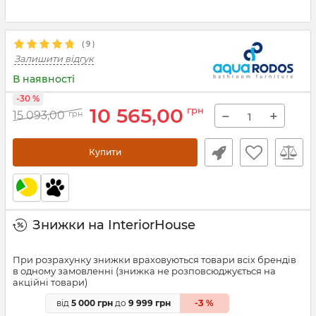
(
9
)
Залишити відгук
В наявності
-30 %
10 565,00
грн
−
+
15 093,00
грн
Купити
Знижки на InteriorHouse
При розрахунку знижки враховуються товари всіх брендів
в одному замовленні (знижка не розповсюджується на
акційні товари)
3
від
5 000 грн
до
9 999 грн
-
%