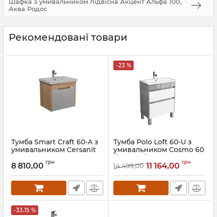
Шафка з умивальником підвісна Акцент Альфа 100,
Аква Родос
Рекомендовані товари
-23 %
Тумба Smart Craft 60-A з
Тумба Polo Loft 60-U з
умивальником Cersanit
умивальником Cosmo 60
Como 60
бетон з білим
грн
грн
8 810,00
11 164,00
14 499,00
Артикул:
00-0008069
Артикул:
00-0008081
-33.15 %