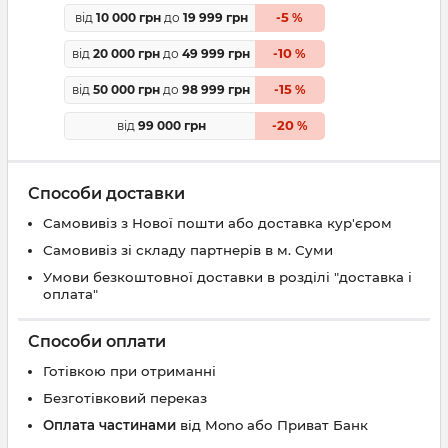
5
від
10 000 грн
до
19 999 грн
-
%
10
від
20 000 грн
до
49 999 грн
-
%
15
від
50 000 грн
до
98 999 грн
-
%
20
від
99 000 грн
-
%
Способи доставки
Самовивіз з Нової пошти або доставка кур'єром
Самовивіз зі складу партнерів в м. Суми
Умови безкоштовної доставки в розділі "доставка і
оплата"
Способи оплати
Готівкою при отриманні
Безготівковий переказ
Оплата частинами
від Mono або Приват Банк