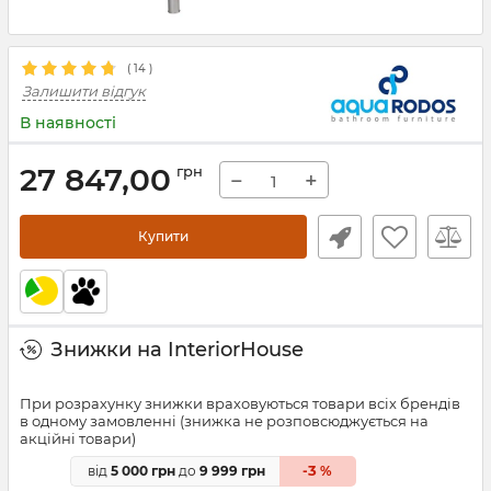
(
14
)
Залишити відгук
В наявності
27 847,00
грн
−
+
Купити
Знижки на InteriorHouse
При розрахунку знижки враховуються товари всіх брендів
в одному замовленні (знижка не розповсюджується на
акційні товари)
3
від
5 000 грн
до
9 999 грн
-
%