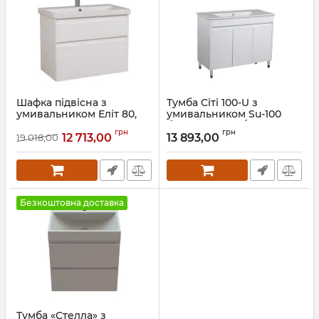
Шафка підвісна з
Тумба Сіті 100-U з
умивальником Еліт 80,
умивальником Su-100
Аква Родос
біла підлогова/підвісна
грн
грн
12 713,00
13 893,00
19 018,00
Артикул:
АР000040374
Артикул:
00-0006883
Безкоштовна доставка
Тумба «Стелла» з