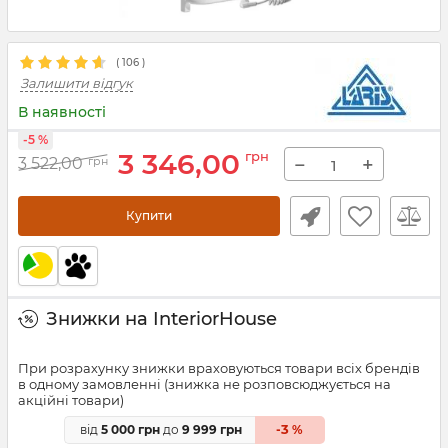
(
106
)
Залишити відгук
В наявності
-5 %
3 346,00
грн
−
+
3 522,00
грн
Купити
Знижки на InteriorHouse
При розрахунку знижки враховуються товари всіх брендів
в одному замовленні (знижка не розповсюджується на
акційні товари)
3
від
5 000 грн
до
9 999 грн
-
%