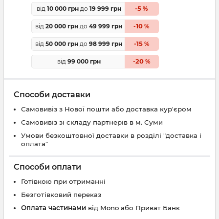
5
від
10 000 грн
до
19 999 грн
-
%
10
від
20 000 грн
до
49 999 грн
-
%
15
від
50 000 грн
до
98 999 грн
-
%
20
від
99 000 грн
-
%
Способи доставки
Самовивіз з Нової пошти або доставка кур'єром
Самовивіз зі складу партнерів в м. Суми
Умови безкоштовної доставки в розділі "доставка і
оплата"
Способи оплати
Готівкою при отриманні
Безготівковий переказ
Оплата частинами
від Mono або Приват Банк