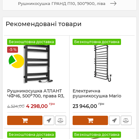
Рушникосушка ГРАНД П10, 500*900, ліва
Рекомендовані товари
Безкоштовна доставка
Безкоштовна доставка
-5 %
Рушникосушка АТЛАНТ
Електрична
ЧФЧ6, 500*700, права R3,
рушникосушка Mario
чорна мат
Преміум Люкс-I
грн
грн
1100х500/170 TR К графіт
4 298,00
23 946,00
4 524,00
Артикул:
73207618
Артикул:
2.2.1410.03.P-GR
Безкоштовна доставка
Безкоштовна доставка