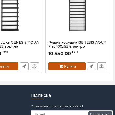
ушка GENESIS AQUA
Рушникосушка GENESIS AQUA
x53 водяна
Flat 100x53 електро
02
Артикул:
1205
грн
грн
0
10 540,00
упити
Купити
Підписка
Отримуйте тільки корисні статті!
Підписатися