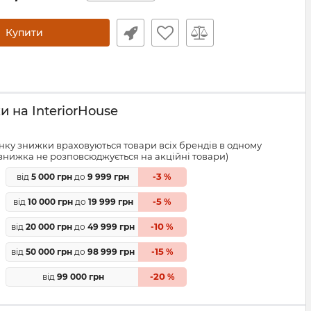
Купити
 на InteriorHouse
ку знижки враховуються товари всіх брендів в одному
знижка не розповсюджується на акційні товари)
3
від
5 000 грн
до
9 999 грн
-
%
5
від
10 000 грн
до
19 999 грн
-
%
10
від
20 000 грн
до
49 999 грн
-
%
15
від
50 000 грн
до
98 999 грн
-
%
20
від
99 000 грн
-
%