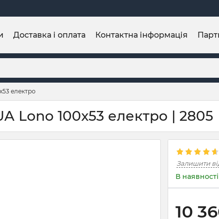
и
Доставка і оплата
Контактна інформація
Парт
x53 електро
 Lono 100x53 електро | 2805
Залишити ві
В наявності
10 3