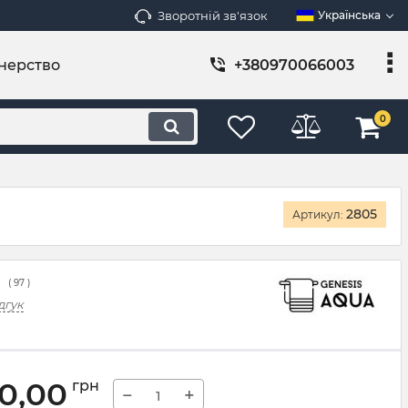
Зворотній зв'язок
Українська
нерство
+380970066003
0
2805
Артикул:
(
97
)
дгук
60,00
грн
−
+