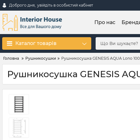
Доброго дня,
увійдіть в особистий кабінет
Про нас
Бренд
Каталог товарів
Головна
Рушникосушки
Рушникосушка GENESIS AQUA Lono 100
Рушникосушка GENESIS AQUA