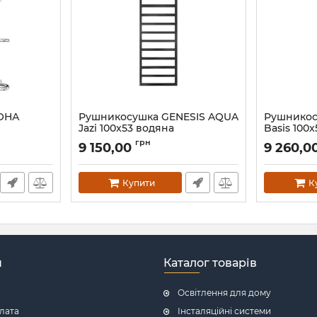
ОНА
Рушникосушка GENESIS AQUA
Рушникос
Jazi 100x53 водяна
Basis 100
Артикул:
54002
Артикул:
100
грн
9 150,00
9 260,0
Купити
К
н
Каталог товарів
Освітлення для дому
плата
Інсталяційні системи