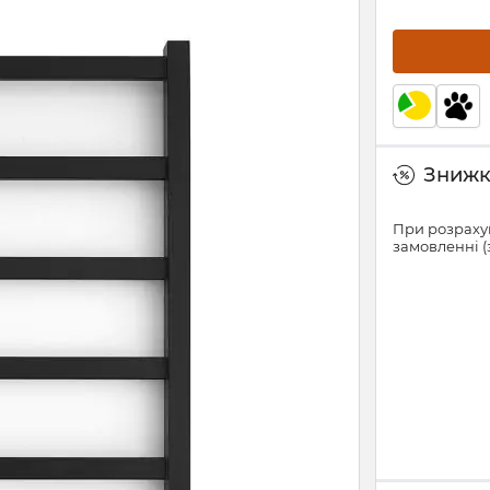
Знижки
При розрахун
замовленні (