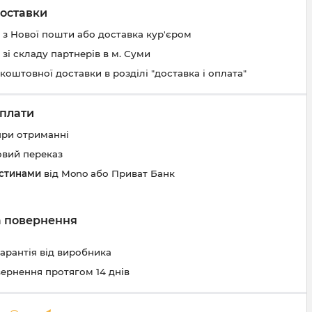
оставки
 з Нової пошти або доставка кур'єром
 зі складу партнерів в м. Суми
коштовної доставки в розділі "доставка і оплата"
плати
при отриманні
овий переказ
астинами
від Mono або Приват Банк
та повернення
гарантія від виробника
вернення протягом 14 днів