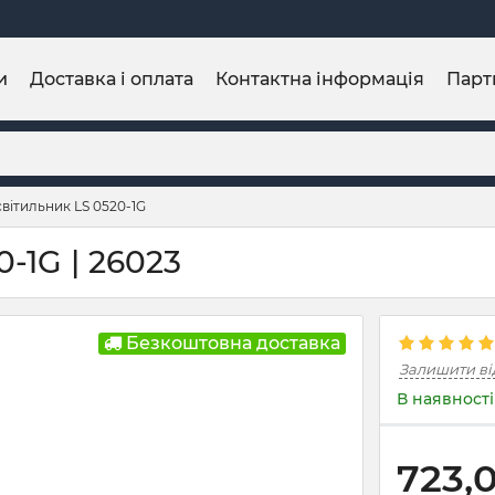
и
Доставка і оплата
Контактна інформація
Парт
світильник LS 0520-1G
-1G | 26023
Безкоштовна доставка
Залишити ві
В наявності
723,