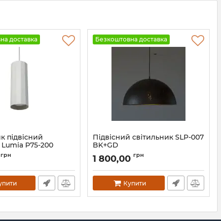
на доставка
Безкоштовна доставка
к підвісний
Підвісний світильник SLP-007
 Lumia P75-200
BK+GD
Артикул:
1716058
грн
грн
0
1 800,00
1212
упити
Купити