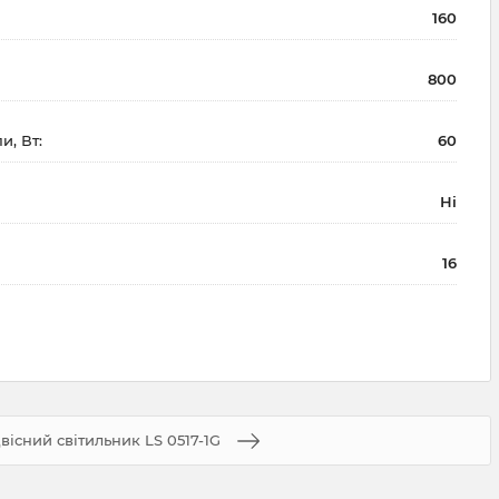
160
800
и, Вт:
60
Ні
16
вісний світильник LS 0517-1G