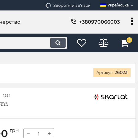
Зворотній зв'язок
Українська
нерство
+380970066003
0
26023
Артикул:
(
28
)
дгук
00
грн
−
+