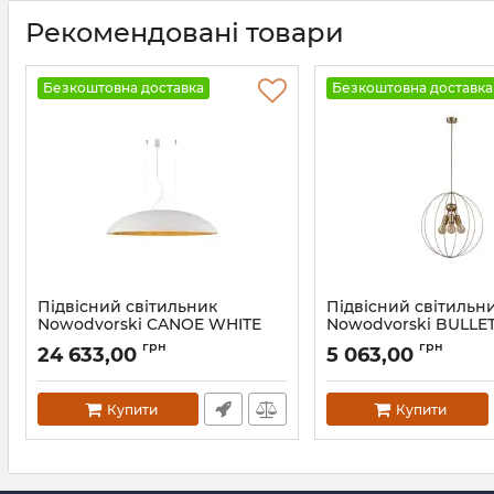
Рекомендовані товари
Безкоштовна доставка
Безкоштовна доставка
Підвісний світильник
Підвісний світильн
Nowodvorski CANOE WHITE
Nowodvorski BULLE
Артикул:
7927
Артикул:
9061
грн
грн
24 633,00
5 063,00
Купити
Купити