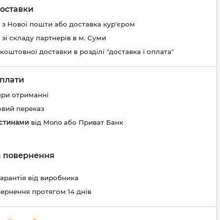
оставки
 з Нової пошти або доставка кур'єром
 зі складу партнерів в м. Суми
коштовної доставки в розділі "доставка і оплата"
плати
при отриманні
овий переказ
астинами
від Mono або Приват Банк
та повернення
гарантія від виробника
вернення протягом 14 днів