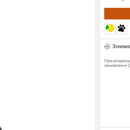
Знижки
При розрахун
замовленні (