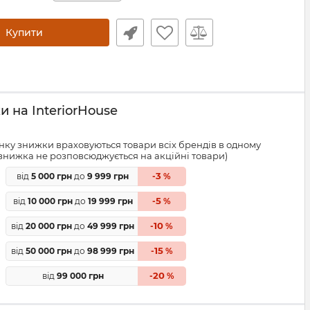
Купити
 на InteriorHouse
ку знижки враховуються товари всіх брендів в одному
знижка не розповсюджується на акційні товари)
3
від
5 000 грн
до
9 999 грн
-
%
5
від
10 000 грн
до
19 999 грн
-
%
10
від
20 000 грн
до
49 999 грн
-
%
15
від
50 000 грн
до
98 999 грн
-
%
20
від
99 000 грн
-
%