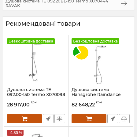
Душова система TE 092.20BL-150 Termo X070444
RAVAK
Рекомендовані товари
Безкоштовна доставка
Безкоштовна доставка
Душова система TE
Душова система
092.00-150 Termo X070098
Hansgrohe Raindance
RAVAK
Select S 240 2jet
грн
грн
Showerpipe
28 917,00
82 648,22
Артикул:
X070098
Артикул:
27129000
-4.85 %