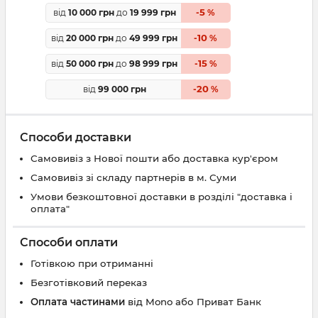
5
від
10 000 грн
до
19 999 грн
-
%
10
від
20 000 грн
до
49 999 грн
-
%
15
від
50 000 грн
до
98 999 грн
-
%
20
від
99 000 грн
-
%
Способи доставки
Самовивіз з Нової пошти або доставка кур'єром
Самовивіз зі складу партнерів в м. Суми
Умови безкоштовної доставки в розділі "доставка і
оплата"
Способи оплати
Готівкою при отриманні
Безготівковий переказ
Оплата частинами
від Mono або Приват Банк