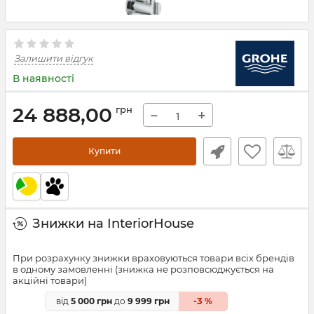
Залишити відгук
В наявності
24 888,00
грн
−
+
Купити
Знижки на InteriorHouse
При розрахунку знижки враховуються товари всіх брендів
в одному замовленні (знижка не розповсюджується на
акційні товари)
3
від
5 000 грн
до
9 999 грн
-
%