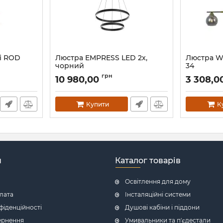
i ROD
Люстра EMPRESS LED 2x,
Люстра W
чорний
34
Артикул:
IH-000161
Артикул:
OM8
грн
10 980,00
3 308,0
Купити
К
н
Каталог товарів
Освітлення для дому
плата
Інсталяційні системи
фіденційності
Душові кабіни і піддони
ернення
Умивальники та п'єдестали