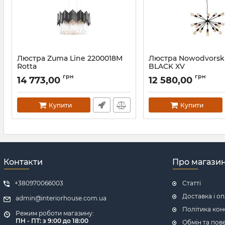
Люстра Zuma Line 2200018M
Люстра Nowodvorsk
Rotta
BLACK XV
Артикул:
2200018M
Артикул:
9733
грн
грн
14 773,00
12 580,00
Купити
Купити
Контакти
Про магази
+380970066003
Статті
Доставка і о
admin@interiorhouse.com.ua
Політика кон
Режим роботи магазину:
ПН - ПТ: з 9:00 до 18:00
Обмін та пов