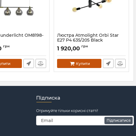
underlicht OM8198-
Люстра Atmolight Orbi Star
Е27 P4 635/205 Black
198-34
Артикул:
1861711
грн
грн
0
1 920,00
упити
Купити
Підписка
Отримуйте тільки корисні статті!
Підписатися