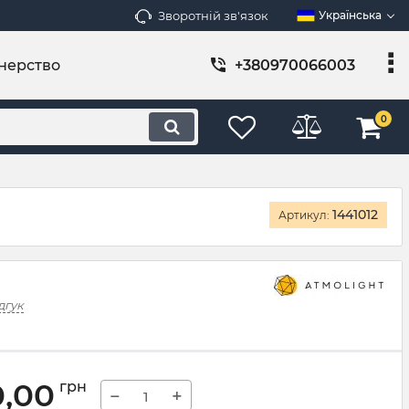
Зворотній зв'язок
Українська
нерство
+380970066003
0
1441012
Артикул:
дгук
0,00
грн
−
+