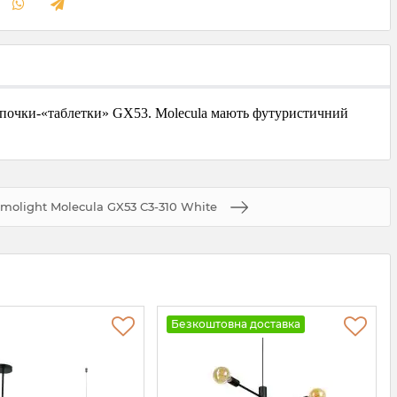
лампочки-«таблетки» GX53. Molecula мають футуристичний
molight Molecula GX53 C3-310 White
Безкоштовна доставка