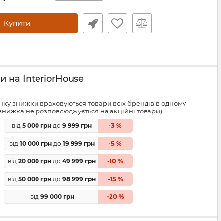
Купити
 на InteriorHouse
ку знижки враховуються товари всіх брендів в одному
знижка не розповсюджується на акційні товари)
3
від
5 000 грн
до
9 999 грн
-
%
5
від
10 000 грн
до
19 999 грн
-
%
10
від
20 000 грн
до
49 999 грн
-
%
15
від
50 000 грн
до
98 999 грн
-
%
20
від
99 000 грн
-
%