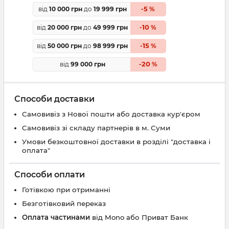
5
від
10 000 грн
до
19 999 грн
-
%
10
від
20 000 грн
до
49 999 грн
-
%
15
від
50 000 грн
до
98 999 грн
-
%
20
від
99 000 грн
-
%
Способи доставки
Самовивіз з Нової пошти або доставка кур'єром
Самовивіз зі складу партнерів в м. Суми
Умови безкоштовної доставки в розділі "доставка і
оплата"
Способи оплати
Готівкою при отриманні
Безготівковий переказ
Оплата частинами
від Mono або Приват Банк