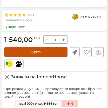
(
68
)
Залишити відгук
В наявності
1 540,00
грн
−
+
Купити
Знижки на InteriorHouse
При розрахунку знижки враховуються товари всіх брендів
в одному замовленні (знижка не розповсюджується на
акційні товари)
3
від
5 000 грн
до
9 999 грн
-
%