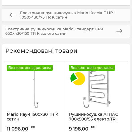
Електрична рушникосушка Mario Класік F НР-I
1090х430/75 TR K сатин
Електрична рушникосушка Mario Стандарт НР-І
650х430/150 TR К золото сатин
Рекомендовані товари
Безкоштовна доставка
Безкоштовна доставка
Mario Ray-I 1500х30 TR K
Рушникосушка АТЛАС
сатин
700х500/55 електр.TR,
поворотна, ліва
Артикул:
2.21.1103.15.Р-ST
грн
грн
11 096,00
9 198,00
Артикул:
2.1.5902.10.P