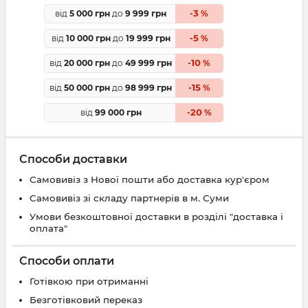
3
від
5 000 грн
до
9 999 грн
-
%
5
від
10 000 грн
до
19 999 грн
-
%
10
від
20 000 грн
до
49 999 грн
-
%
15
від
50 000 грн
до
98 999 грн
-
%
20
від
99 000 грн
-
%
Способи доставки
Самовивіз з Нової пошти або доставка кур'єром
Самовивіз зі складу партнерів в м. Суми
Умови безкоштовної доставки в розділі "доставка і
оплата"
Способи оплати
Готівкою при отриманні
Безготівковий переказ