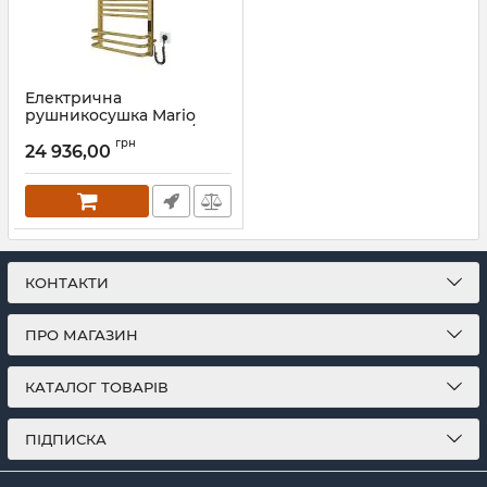
Електрична
рушникосушка Mario
Гера-Люкс-I 800х500/170
грн
TR К золото
24 936,00
Артикул:
2.2.1902.03.Р-G
КОНТАКТИ
ПРО МАГАЗИН
КАТАЛОГ ТОВАРІВ
ПІДПИСКА