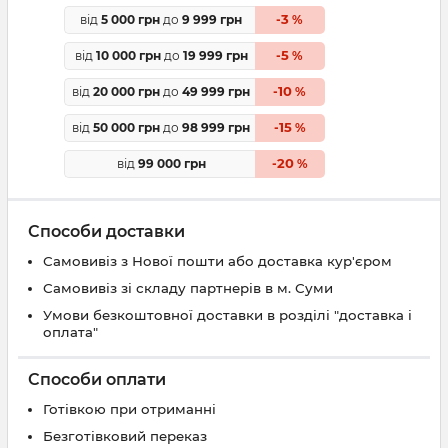
3
від
5 000 грн
до
9 999 грн
-
%
5
від
10 000 грн
до
19 999 грн
-
%
10
від
20 000 грн
до
49 999 грн
-
%
15
від
50 000 грн
до
98 999 грн
-
%
20
від
99 000 грн
-
%
Способи доставки
Самовивіз з Нової пошти або доставка кур'єром
Самовивіз зі складу партнерів в м. Суми
Умови безкоштовної доставки в розділі "доставка і
оплата"
Способи оплати
Готівкою при отриманні
Безготівковий переказ