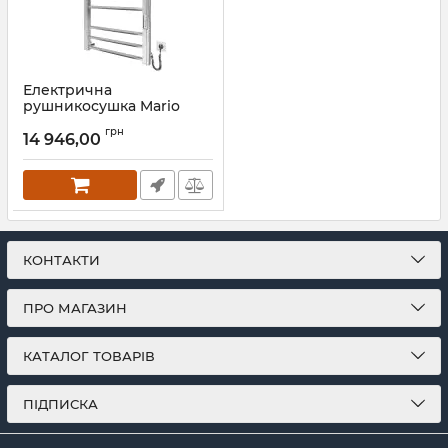
Електрична
рушникосушка Mario
Преміум Класік-I
грн
800х500/80 TR К
14 946,00
Артикул:
2.2.1608.03.P
КОНТАКТИ
ПРО МАГАЗИН
КАТАЛОГ ТОВАРІВ
ПІДПИСКА