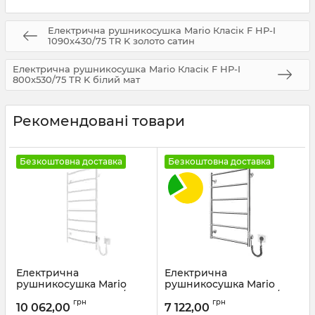
Електрична рушникосушка Mario Класік F НР-I
1090х430/75 TR K золото сатин
Електрична рушникосушка Mario Класік F НР-I
800х530/75 TR K білий мат
Рекомендовані товари
Безкоштовна доставка
Безкоштовна доставка
Електрична
Електрична
рушникосушка Mario
рушникосушка Mario
Класік НР-І 1090х530/85
Класік F НР-I 800х530/75
грн
грн
TR К білий мат
TR K
10 062,00
7 122,00