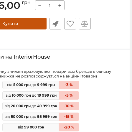
6,00
грн
−
+
Купити
 на InteriorHouse
ку знижки враховуються товари всіх брендів в одному
знижка не розповсюджується на акційні товари)
3
від
5 000 грн
до
9 999 грн
-
%
5
від
10 000 грн
до
19 999 грн
-
%
10
від
20 000 грн
до
49 999 грн
-
%
15
від
50 000 грн
до
98 999 грн
-
%
20
від
99 000 грн
-
%