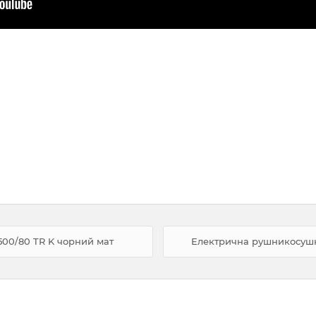
500/80 TR K чорний мат
Електрична рушникосушка