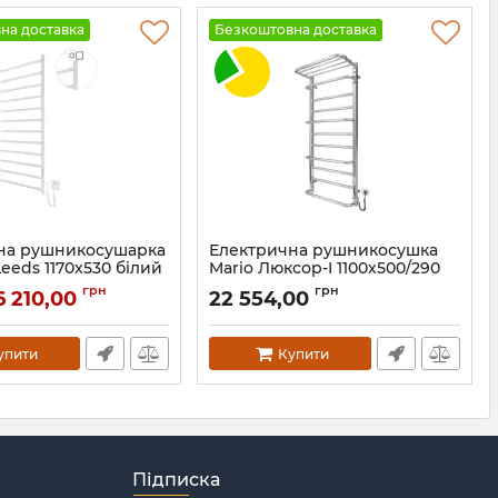
на доставка
Безкоштовна доставка
на рушникосушарка
Електрична рушникосушка
Leeds 1170x530 білий
Mario Люксор-I 1100х500/290
TR К
грн
грн
6 210,00
22 554,00
.0805.06.WM
Артикул:
2.3.6102.11.P
упити
Купити
Підписка