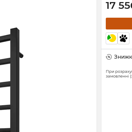
17 55
Знижки
При розрахун
замовленні (