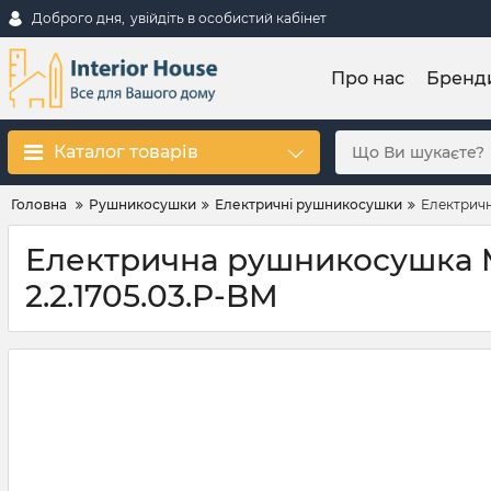
Доброго дня,
увійдіть в особистий кабінет
Про нас
Бренд
Каталог товарів
Головна
Рушникосушки
Електричні рушникосушки
Електричн
Електрична рушникосушка Ma
2.2.1705.03.P-BM