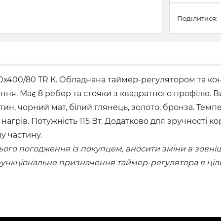
Поділитися:
0х400/80 TR К. Обладнана таймер-регулятором та ко
ня. Має 8 ребер та стояки з квадратного профілю. В
тин, чорний мат, білий глянець, золото, бронза. Темп
ий нагрів. Потужність 115 Вт. Додатково для зручност
ну частину.
го погодження із покупцем, вносити зміни в зовнішн
 функціональне призначення таймер-регулятора в ціл