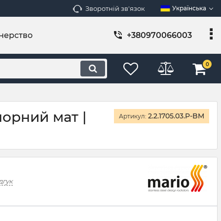
Зворотній зв'язок
Українська
нерство
+380970066003
0
чорний мат |
2.2.1705.03.P-BM
Артикул:
дгук