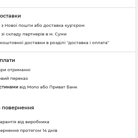
оставки
 з Нової пошти або доставка кур'єром
 зі складу партнерів в м. Суми
коштовної доставки в розділі "доставка і оплата"
плати
при отриманні
овий переказ
астинами
від Mono або Приват Банк
та повернення
гарантія від виробника
вернення протягом 14 днів