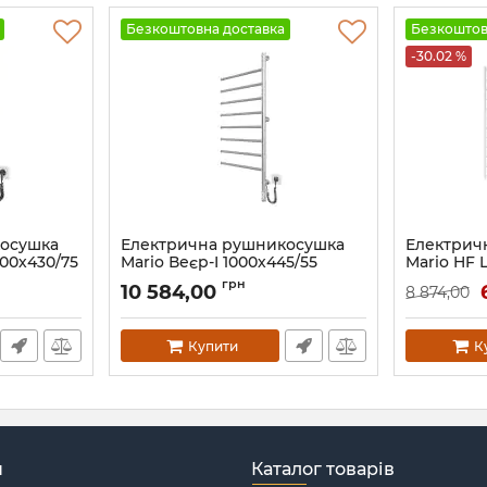
Безкоштовна доставка
Безкоштов
-30.02 %
косушка
Електрична рушникосушка
Електрич
800х430/75
Mario Веєр-I 1000х445/55
Mario HF 
електр. TR
мат
грн
10 584,00
8 874,00
Артикул:
2.3.0409.11.P
Артикул:
6.1
Купити
К
н
Каталог товарів