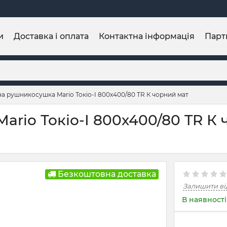
и
Доставка і оплата
Контактна інформація
Парт
а рушникосушка Mario Токіо-I 800х400/80 TR К чорний мат
rio Токіо-I 800х400/80 TR К 
Безкоштовна доставка
Залишити ві
В наявності