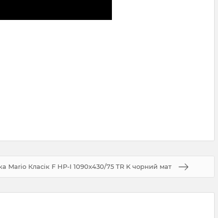
 Mario Класік F НР-I 1090х430/75 TR K чорний мат