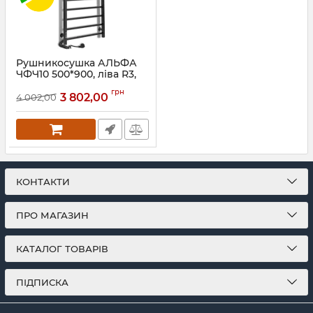
Рушникосушка АЛЬФА
ЧФЧ10 500*900, ліва R3,
чорний мат
грн
3 802,00
4 002,00
Артикул:
73207629
КОНТАКТИ
ПРО МАГАЗИН
КАТАЛОГ ТОВАРІВ
ПІДПИСКА