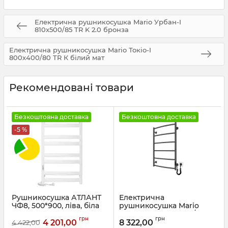
Електрична рушникосушка Mario Урбан-I
810x500/85 TR K 2.0 бронза
Електрична рушникосушка Mario Токіо-I
800х400/80 TR К білий мат
Рекомендовані товари
Безкоштовна доставка
Безкоштовна доставка
-5 %
Рушникосушка АТЛАНТ
Електрична
ЧФ8, 500*900, ліва, біла
рушникосушка Mario
Класік НР-І 800х530/85 TR
Артикул:
77700098
грн
грн
К графіт
4 201,00
8 322,00
4 422,00