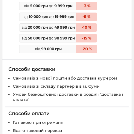
3
від
5 000 грн
до
9 999 грн
-
%
5
від
10 000 грн
до
19 999 грн
-
%
10
від
20 000 грн
до
49 999 грн
-
%
15
від
50 000 грн
до
98 999 грн
-
%
20
від
99 000 грн
-
%
Способи доставки
Самовивіз з Нової пошти або доставка кур'єром
Самовивіз зі складу партнерів в м. Суми
Умови безкоштовної доставки в розділі "доставка і
оплата"
Способи оплати
Готівкою при отриманні
Безготівковий переказ