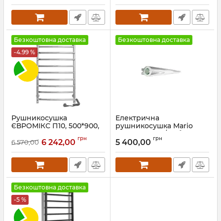
Артикул:
2.3.0115.10.P-GR
Безкоштовна доставка
Безкоштовна доставка
-4.99 %
Рушникосушка
Електрична
ЄВРОМІКС П10, 500*900,
рушникосушка Mario
права S3
Нота-І 30x630/85 білий
грн
грн
мат
6 242,00
5 400,00
6 570,00
Артикул:
73207685
Артикул:
2.13.046002.0-WM
Безкоштовна доставка
-5 %