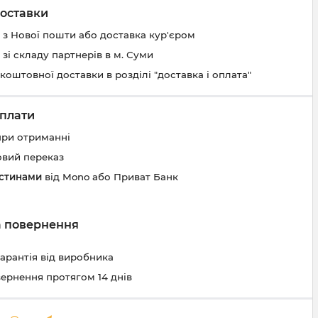
оставки
 з Нової пошти або доставка кур'єром
 зі складу партнерів в м. Суми
коштовної доставки в розділі "доставка і оплата"
плати
при отриманні
овий переказ
астинами
від Mono або Приват Банк
та повернення
гарантія від виробника
вернення протягом 14 днів