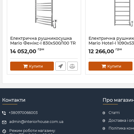
Електрична рушникосушка
Електрична рушни
Mario Фенікс-I 830х500/100 TR
Mario Hotel-І 1090х5
К
К сатин
грн
грн
14 052,00
12 266,00
Артикул:
2.2.1302.03.P
Артикул:
2.3.6204.11.P-ST
Купити
Купити
Контакти
Про магази
+380970066003
Статті
Доставка і о
admin@interiorhouse.com.ua
Політика кон
Режим роботи магазину: