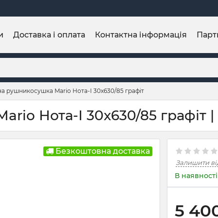
и
Доставка і оплата
Контактна інформація
Парт
а рушникосушка Mario Нота-І 30x630/85 графіт
io Нота-І 30x630/85 графіт | 
Безкоштовна доставка
Залишити ві
В наявності
5 40