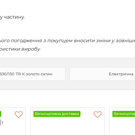
у частину.
го погодження з покупцем вносити зміни у зовнішній
еристики виробу.
30/150 TR К золото сатин
Електрична 
Безкоштовна доставка
Безкоштов