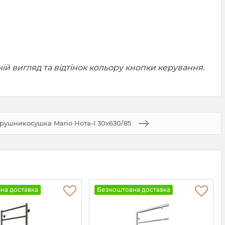
 вигляд та відтінок кольору кнопки керування.
рушникосушка Mario Нота-І 30x630/85
на доставка
Безкоштовна доставка