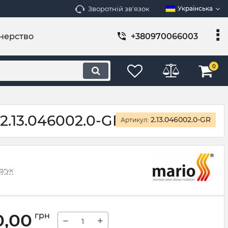
Зворотній зв'язок
Українська
нерство
+380970066003
0
2.13.046002.0-GR
2.13.046002.0-GR
Артикул:
дгук
0,00
грн
−
+