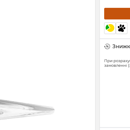
Знижки
При розрахун
замовленні (