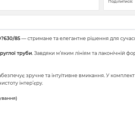
Поділитися:
0?630/85
— стримане та елегантне рішення для сучасн
руглої труби
. Завдяки м’яким лініям та лаконічній ф
забезпечує зручне та інтуїтивне вмикання. У комплек
истоту інтер’єру.
ування)