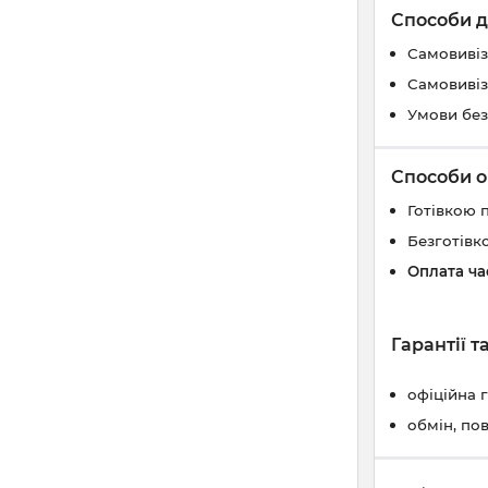
Способи д
Самовивіз
Самовивіз
Умови без
Способи о
Готівкою 
Безготівк
Оплата ч
Гарантії 
офіційна 
обмін, по