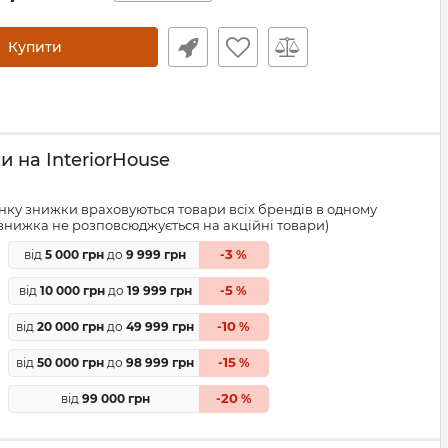
Купити
 на InteriorHouse
ку знижки враховуються товари всіх брендів в одному
знижка не розповсюджується на акційні товари)
3
від
5 000 грн
до
9 999 грн
-
%
5
від
10 000 грн
до
19 999 грн
-
%
10
від
20 000 грн
до
49 999 грн
-
%
15
від
50 000 грн
до
98 999 грн
-
%
20
від
99 000 грн
-
%