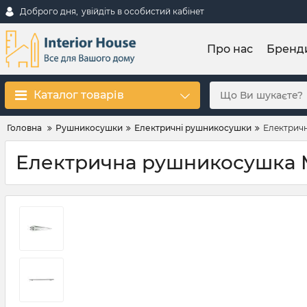
Доброго дня,
увійдіть в особистий кабінет
Про нас
Бренд
Каталог товарів
Головна
Рушникосушки
Електричні рушникосушки
Електричн
Електрична рушникосушка Mar