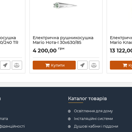
косушка
Електрична рушникосушка
Електрич
30/240 TR
Mario Нота-І 30x630/85
Mario Клас
TR K брон
Артикул:
2.13.046002.0
грн
4 200,00
13 122,
Артикул:
2.3
Купити
К
н
Каталог товарів
Освітлення для дому
плата
Інсталяційні системи
фіденційності
Душові кабіни і піддони