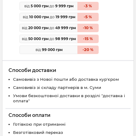
3
від
5 000 грн
до
9 999 грн
-
%
5
від
10 000 грн
до
19 999 грн
-
%
10
від
20 000 грн
до
49 999 грн
-
%
15
від
50 000 грн
до
98 999 грн
-
%
20
від
99 000 грн
-
%
Способи доставки
Самовивіз з Нової пошти або доставка кур'єром
Самовивіз зі складу партнерів в м. Суми
Умови безкоштовної доставки в розділі "доставка і
оплата"
Способи оплати
Готівкою при отриманні
Безготівковий переказ