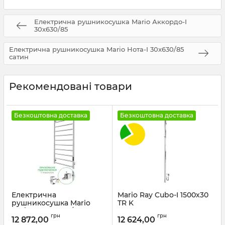
Електрична рушникосушка Mario Аккордо-I
30х630/85
Електрична рушникосушка Mario Нота-І 30x630/85
сатин
Рекомендовані товари
Безкоштовна доставка
Безкоштовна доставка
Електрична
Mario Ray Cubo-I 1500х30
рушникосушка Mario
TR K
Урбан-I 1110x500/85 TR K
Артикул:
2.2.1203.16.Р
грн
грн
2.0 сатин
12 872,00
12 624,00