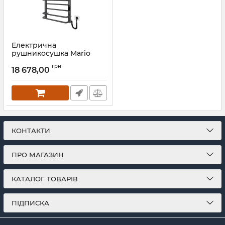
Електрична
рушникосушка Mario
Преміум Люкс-I
грн
800х500/170 TR К графіт
18 678,00
Артикул:
2.2.1408.03.P-GR
КОНТАКТИ
ПРО МАГАЗИН
КАТАЛОГ ТОВАРІВ
ПІДПИСКА