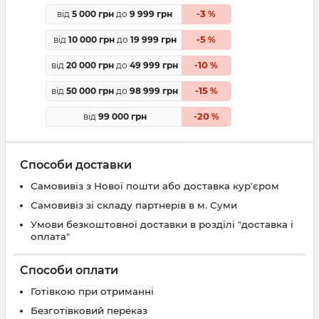
3
від
5 000 грн
до
9 999 грн
-
%
5
від
10 000 грн
до
19 999 грн
-
%
10
від
20 000 грн
до
49 999 грн
-
%
15
від
50 000 грн
до
98 999 грн
-
%
20
від
99 000 грн
-
%
Способи доставки
Самовивіз з Нової пошти або доставка кур'єром
Самовивіз зі складу партнерів в м. Суми
Умови безкоштовної доставки в розділі "доставка і
оплата"
Способи оплати
Готівкою при отриманні
Безготівковий переказ