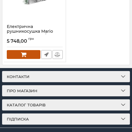
Електрична
рушникосушка Mario
Аккордо-I 30х630/85
грн
чорний мат
5 748,00
Артикул:
2.13.046003.0-BM
КОНТАКТИ
ПРО МАГАЗИН
КАТАЛОГ ТОВАРІВ
ПІДПИСКА