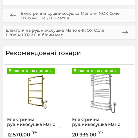
Електрична рушникосушка Mario e-INOX Соле
1170х140 TR 2.0 K сатин
Електрична рушникосушка Mario e-INOX Соле
1170х140 TR 2.0 K білий мат
Рекомендовані товари
Безкоштовна доставка
Безкоштовна доставка
Електрична
Електрична
рушникосушка Mario
рушникосушка Mario
Трапеція НР-І 650х430/110
Гера-Люкс-I 800х500/170
грн
грн
TR К золото
TR К сатин
12 570,00
20 936,00