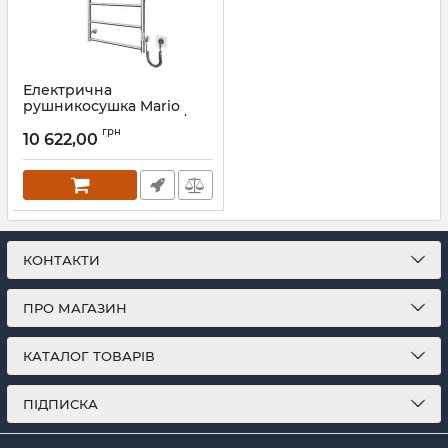
Електрична
рушникосушка Mario
Класік F НР-I 800х530/75
грн
TR K золото лайт сатин
10 622,00
Артикул:
2.3.0703.10.Р-GLS
КОНТАКТИ
ПРО МАГАЗИН
КАТАЛОГ ТОВАРІВ
ПІДПИСКА