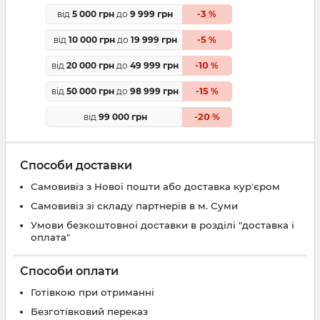
3
від
5 000 грн
до
9 999 грн
-
%
5
від
10 000 грн
до
19 999 грн
-
%
10
від
20 000 грн
до
49 999 грн
-
%
15
від
50 000 грн
до
98 999 грн
-
%
20
від
99 000 грн
-
%
Способи доставки
Самовивіз з Нової пошти або доставка кур'єром
Самовивіз зі складу партнерів в м. Суми
Умови безкоштовної доставки в розділі "доставка і
оплата"
Способи оплати
Готівкою при отриманні
Безготівковий переказ