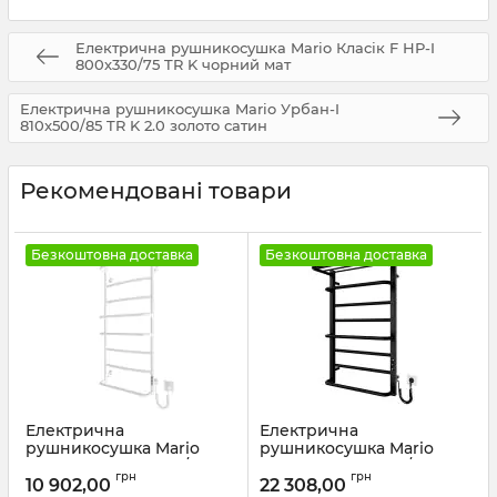
Електрична рушникосушка Mario Класік F НР-I
800х330/75 TR K чорний мат
Електрична рушникосушка Mario Урбан-I
810x500/85 TR K 2.0 золото сатин
Рекомендовані товари
Безкоштовна доставка
Безкоштовна доставка
Електрична
Електрична
рушникосушка Mario
рушникосушка Mario
Люкс НР-І 1090х530/150
Люксор-I 800х500/290 TR
грн
грн
TR К білий мат
К чорний мат
10 902,00
22 308,00