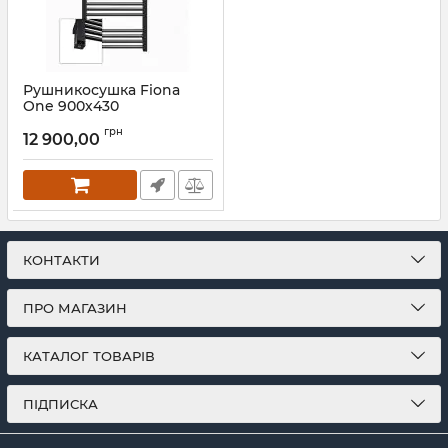
Рушникосушка Fiona
One 900х430
WWFIE090043K9M5E1U
грн
Terma
12 900,00
Артикул:
WWFIE090043K9M5E1U
КОНТАКТИ
ПРО МАГАЗИН
КАТАЛОГ ТОВАРІВ
ПІДПИСКА