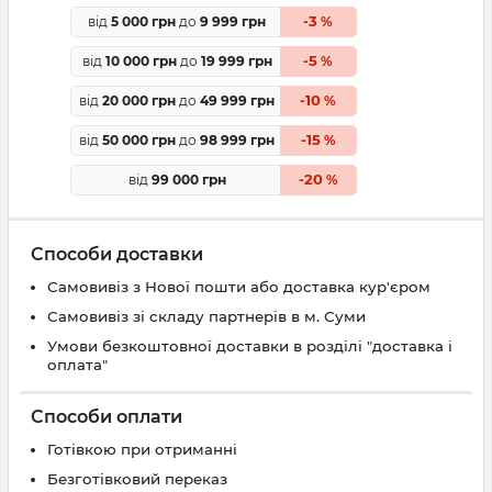
3
від
5 000 грн
до
9 999 грн
-
%
5
від
10 000 грн
до
19 999 грн
-
%
10
від
20 000 грн
до
49 999 грн
-
%
15
від
50 000 грн
до
98 999 грн
-
%
20
від
99 000 грн
-
%
Способи доставки
Самовивіз з Нової пошти або доставка кур'єром
Самовивіз зі складу партнерів в м. Суми
Умови безкоштовної доставки в розділі "доставка і
оплата"
Способи оплати
Готівкою при отриманні
Безготівковий переказ