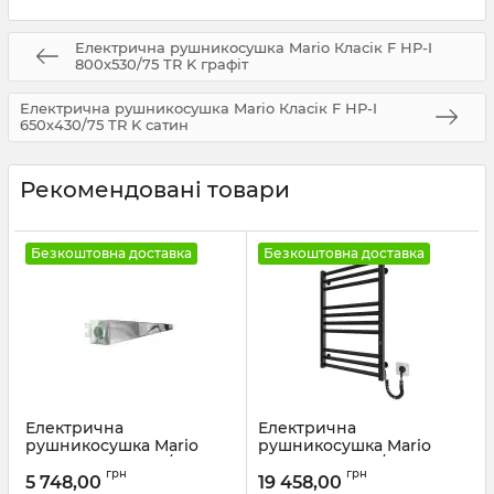
Електрична рушникосушка Mario Класік F НР-I
800х530/75 TR K графіт
Електрична рушникосушка Mario Класік F НР-I
650х430/75 TR K сатин
Рекомендовані товари
Безкоштовна доставка
Безкоштовна доставка
Електрична
Електрична
рушникосушка Mario
рушникосушка Mario
Аккордо-I 30х630/85
Кіото-I 770х530/80 TR К
грн
грн
білий мат
2.0 чорний мат
5 748,00
19 458,00